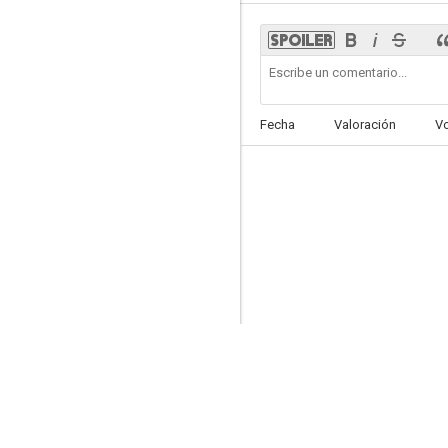
Los ojos de la noche
Fecha
Valoración
V
6.2
Woochi, cazador de demonios
6.0