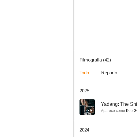
The Sweepers
8.0
Filmografía (42)
Todo
Reparto
2025
Confidential Assignment 2: International
7.0
--
Yadang: The Sni
Aparece como
Koo G
2024