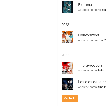
7.4
Exhuma
Aparece como
Ko Yo
The Classified File
2023
7.0
--
Honeysweet
Aparece como
Cha C
2022
10
The Sweepers
Aparece como
Bubs
Public Enemy
6.8
Los ojos de la n
6.8
Aparece como
King I
Ver todo