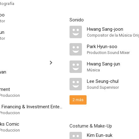
tografía
oo
Sonido
tor
Hwang Sang-joon
un
Compositor de la Música Orig
tor
Park Hyun-soo
Production Sound Mixer
Hwang Sang-jun
Música
wan
Lee Seung-chul
Sound Supervisor
nment
Produccion
2 más
CJ E&M Film Financing & Investment Entertainment & Comics
Produccion
rks Comic
Costume & Make-Up
Produccion
Kim Eun-suk