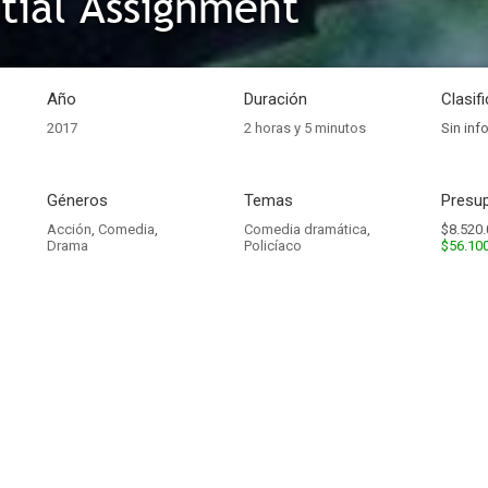
tial Assignment
Año
Duración
Clasif
2017
2 horas y 5 minutos
Sin inf
Géneros
Temas
Presup
Acción
,
Comedia
,
Comedia dramática
,
$8.520.
Drama
Policíaco
$56.10