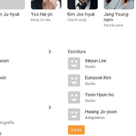
m Ju-hyuk
Yoo Hai-jin
Kim Joo-hyuk
Jang Young-
nam
Kang Jin-tae
Cha Ki-sung
Park So-yeon
Escritura
hoon
Inkyun Lee
Guión
oon
Eunsook Kim
Guión
Yoon Hyun-ho
Guión
Hwang Jo-yoon
Adaptation
tografía
3 más
e