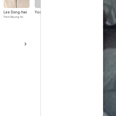
Lee Dong-hwi
Yoo Hae-jin
Yoona
Kong Jeon
hwan
Park Myung-ho
Park Min-young
Seong Gang