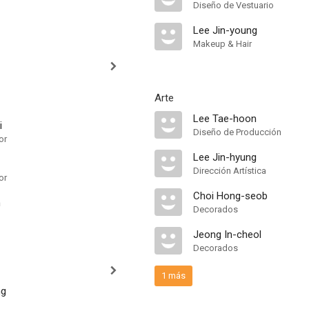
Diseño de Vestuario
Lee Jin-young
Makeup & Hair
Arte
Lee Tae-hoon
i
Diseño de Producción
or
Lee Jin-hyung
Dirección Artística
or
Choi Hong-seob
n
Decorados
Jeong In-cheol
Decorados
1 más
ng