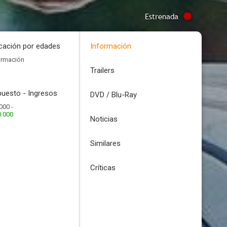
Estrenada
icación por edades
Información
ormación
Trailers
uesto - Ingresos
DVD / Blu-Ray
000 -
0.000
Noticias
Similares
Críticas