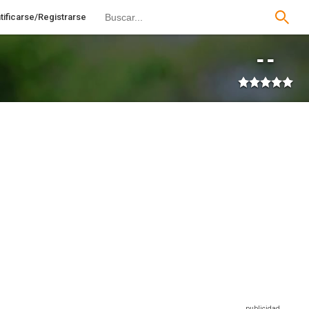
tificarse/Registrarse
--