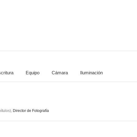
Sparta
Lobo
--
--
critura
Equipo
Cámara
Iluminación
Ugly
Safari
Land Gra
--
--
ítulos
)
,
Director de Fotografía