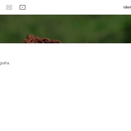
Iden
rafía.