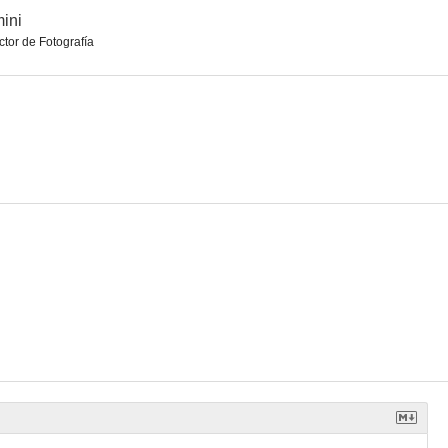
ini
ctor de Fotografía
en Space
Contact High
Al límite
--
--
--
fernal
Nacktschnecken
Jesus, You Know