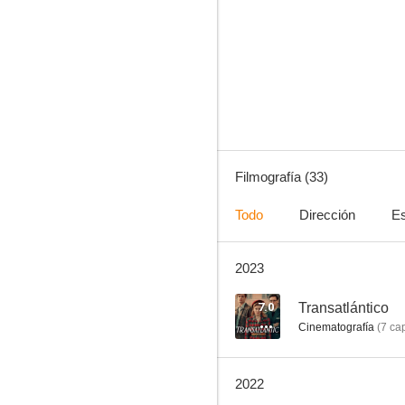
Paraíso: Amor
--
Filmografía (33)
Todo
Dirección
Es
2023
Side Effects & Risks
--
7.0
Transatlántico
Cinematografía
(
7
cap
2022