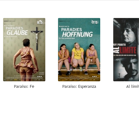
8.5
7.5
Paraíso: Fe
Paraíso: Esperanza
Al lími
6.0
6.0