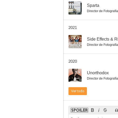
6.0
Sparta
Director de Fotografía
Termites: The Inner Sanctum
2021
--
--
Side Effects & R
Director de Fotografía
2020
7.9
Unorthodox
Director de Fotografía
Life in Loops (A Megacities RMX)
Ver todo
--