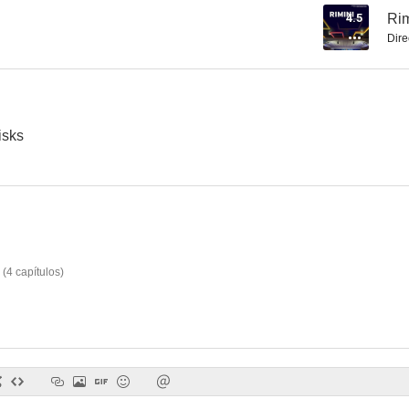
4.5
Rim
Dire
Whores' Glory
Anfang 80 (Coming of Age)
The Forgott
--
--
isks
(
4
capítulos
)
Workingman's Death
El poder secreto de la naturaleza
El tour in
--
--