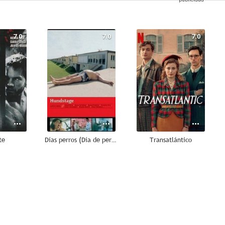
7.0
7.0
7.0
te
Días perros (Día de perros)
Transatlántico
5.5
4.5
4.0