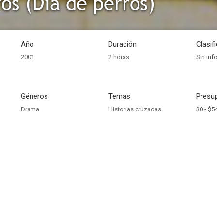
ros (Día de perros)
Año
Duración
Clasif
2001
2 horas
Sin inf
Géneros
Temas
Presup
Drama
Historias cruzadas
$0 -
$5