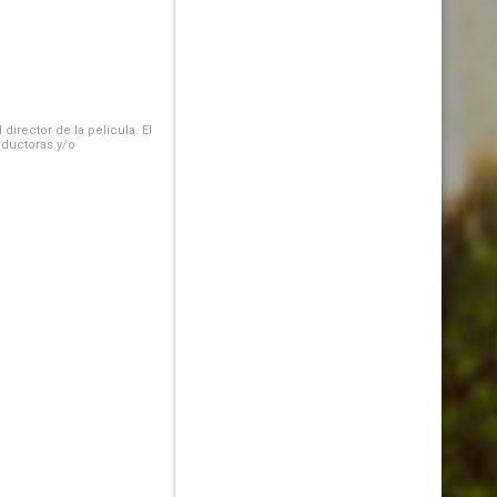
irector de la película. El
oductoras y/o