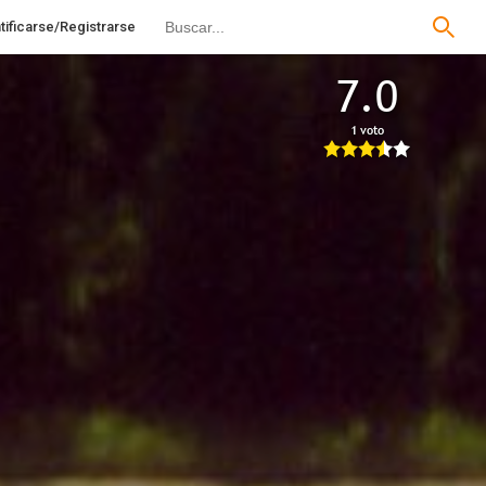
tificarse/Registrarse
7.0
1 voto