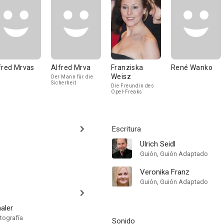
fred Mrvas
Alfred Mrva
Franziska
René Wanko
Weisz
Der Mann für die
Sicherheit
Die Freundin des
Opel-Freaks
Escritura
Ulrich Seidl
Guión, Guión Adaptado
Veronika Franz
Guión, Guión Adaptado
aler
tografía
Sonido