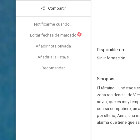
Compartir
Notificarme cuando...
N
Editar fechas de marcado
Añadir nota privada
Disponible en...
Añadir a la lista/s
Sin información
Recomendar
Sinopsis
El término Hundstage es
zona residencial de Vie
novio, que es muy temp
con su compañero, un am
por último, Anna, una m
alarma que tiene que sa