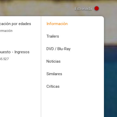
Estrenada
icación por edades
Información
ormación
Trailers
DVD / Blu-Ray
uesto - Ingresos
45.527
Noticias
Similares
Críticas