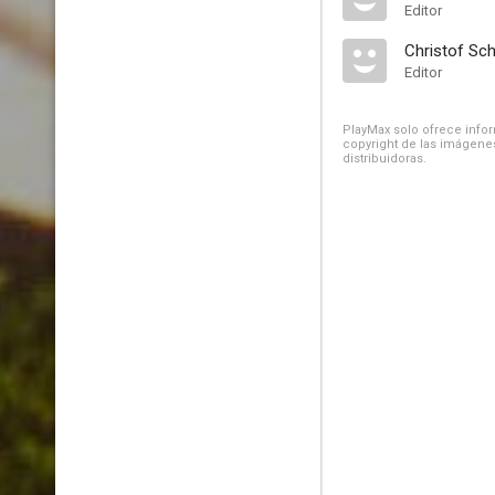
Editor
Christof Sch
Editor
PlayMax solo ofrece inform
copyright de las imágenes
distribuidoras.