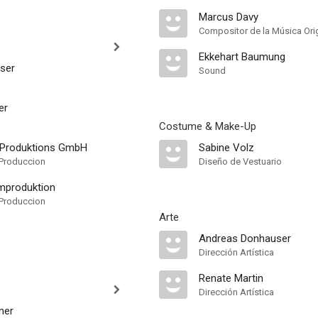
Marcus Davy
Compositor de la Música Orig
Ekkehart Baumung
ser
Sound
er
Costume & Make-Up
m Produktions GmbH
Sabine Volz
Produccion
Diseño de Vestuario
lmproduktion
Produccion
Arte
Andreas Donhauser
Dirección Artística
Renate Martin
Dirección Artística
ner