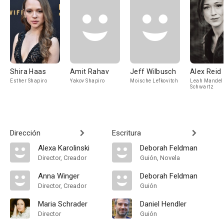
Shira Haas
Amit Rahav
Jeff Wilbusch
Alex Reid
Esther Shapiro
Yakov Shapiro
Moische Lefkovitch
Leah Mande
Schwartz
Dirección
Escritura
Alexa Karolinski
Deborah Feldman
Director, Creador
Guión, Novela
Anna Winger
Deborah Feldman
Director, Creador
Guión
Maria Schrader
Daniel Hendler
Director
Guión