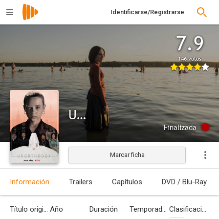
Identificarse/Registrarse
7.9
146 votos
Unorthodox
Finalizada
Marcar ficha
Información
Trailers
Capítulos
DVD / Blu-Ray
Título original
Año
Duración
Temporadas
Clasificación por edades