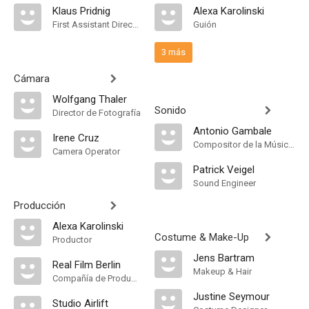
Klaus Pridnig
Alexa Karolinski
First Assistant Director
Guión
3 más
Cámara
Wolfgang Thaler
Sonido
Director de Fotografía
Antonio Gambale
Irene Cruz
Compositor de la Música Original
Camera Operator
Patrick Veigel
Sound Engineer
Producción
Alexa Karolinski
Costume & Make-Up
Productor
Jens Bartram
Real Film Berlin
Makeup & Hair
Compañía de Produccion
Justine Seymour
Studio Airlift