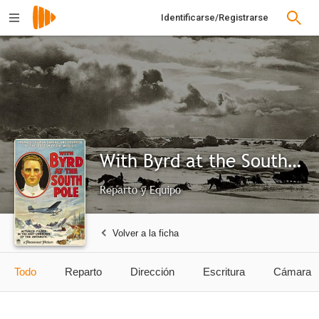
Identificarse/Registrarse
With Byrd at the South Pole
Reparto y Equipo
Volver a la ficha
Todo
Reparto
Dirección
Escritura
Cámara