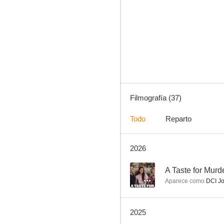
Contraataque
6.8
Filmografía (37)
Todo
Reparto
2026
Shameless
9.5
--
A Taste for Murd
Aparece como
DCI Jo
2025