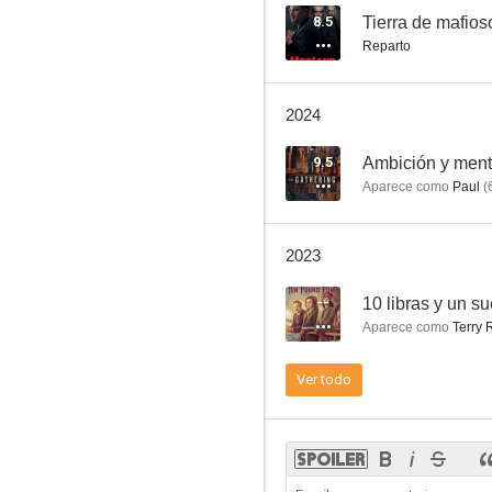
8.5
Tierra de mafios
Reparto
Ambición y mentiras
2024
8.9
9.5
Ambición y ment
Aparece como
Paul
(
2023
--
10 libras y un s
Aparece como
Terry 
Agatha Christie: Miss Marple
Ver todo
7.6