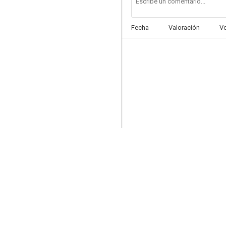
Fecha
Valoración
V
Accused
6.3
Good Cop
5.9