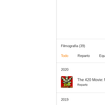
Instinto
7.2
Filmografía (39)
Todo
Reparto
Equ
2020
El Grinch
6.3
--
The 420 Movie: 
Reparto
2019