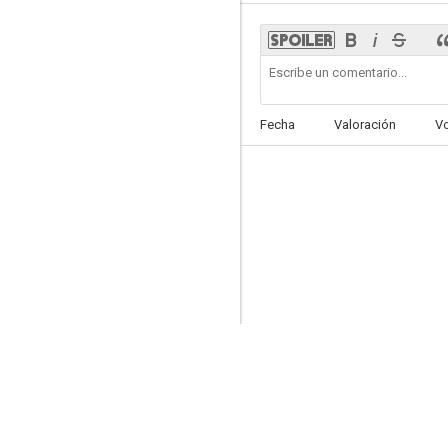
Odio a Christian Laettner
Fecha
Valoración
V
6.6
Bubble Boy (El chico de la burbuja)
6.0