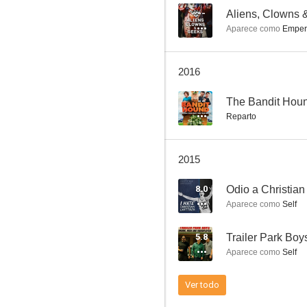
--
Aliens, Clowns 
Aparece como
Emper
Austin Powers 2: La espía que me achuchó
2016
6.0
--
The Bandit Hou
Reparto
2015
8.0
Odio a Christian
Aparece como
Self
Volcano
5.8
8.0
Aparece como
Self
Ver todo