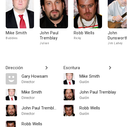
Mike Smith
John Paul
Robb Wells
John
Tremblay
Dunswort
Bubbles
Ricky
Julian
Jim Lahey
Dirección
Escritura
Gary Howsam
Mike Smith
Director
Guión
Mike Smith
John Paul Tremblay
Director
Guión
John Paul Tremblay
Robb Wells
Director
Guión
Robb Wells