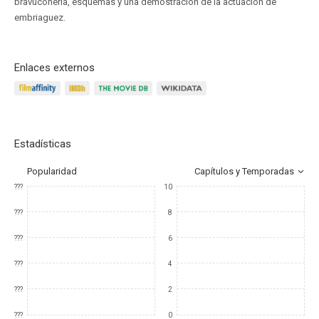
bravuconería, esquemas y una demostración de la actuación de
embriaguez.
Enlaces externos
Estadísticas
Popularidad
Capítulos y Temporadas
???
10
???
8
???
6
???
4
???
2
???
0