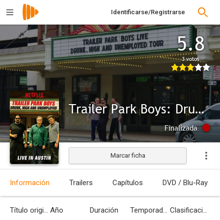
Identificarse/Registrarse
5.8
3 votos
Trailer Park Boys: Drunk, High & Unemployed
Finalizada
Marcar ficha
Información
Trailers
Capítulos
DVD / Blu-Ray
Título original
Año
Duración
Temporadas
Clasificación por edades