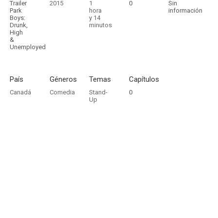
Trailer
2015
1
0
Sin
Park
hora
información
Boys:
y 14
Drunk,
minutos
High
&
Unemployed
País
Géneros
Temas
Capítulos
Canadá
Comedia
Stand-
0
Up