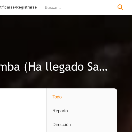
tificarse/Registrarse
Vende la pistola y cómprate la tumba (Ha llegado Sartana)
Todo
Reparto
Dirección