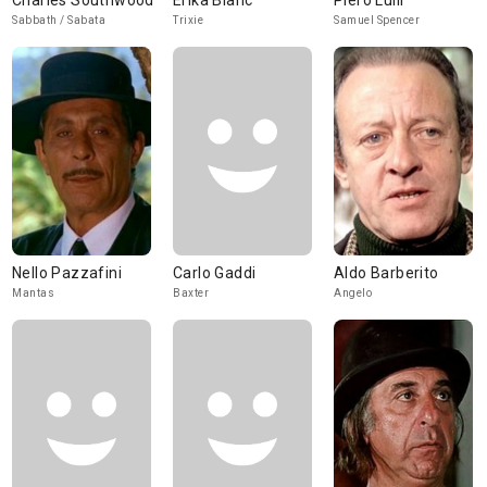
Charles Southwood
Erika Blanc
Piero Lulli
Sabbath / Sabata
Trixie
Samuel Spencer
Nello Pazzafini
Carlo Gaddi
Aldo Barberito
Mantas
Baxter
Angelo