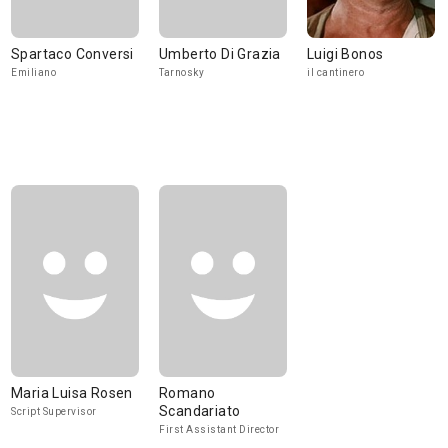
Spartaco Conversi
Umberto Di Grazia
Luigi Bonos
Emiliano
Tarnosky
il cantinero
Maria Luisa Rosen
Romano
Scandariato
Script Supervisor
First Assistant Director