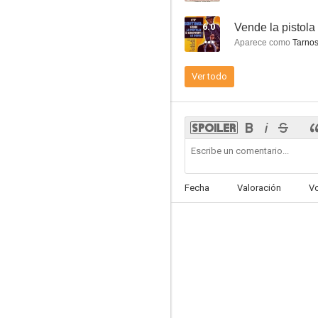
6.0
Aparece como
Tarnos
Ver todo
Milano
--
Fecha
Valoración
V
Bandidos en Milán
--