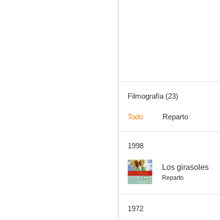
Barbarella
--
Filmografía (23)
Todo
Reparto
1998
Al senador le gustan las mujeres
--
--
Los girasoles
Reparto
1972