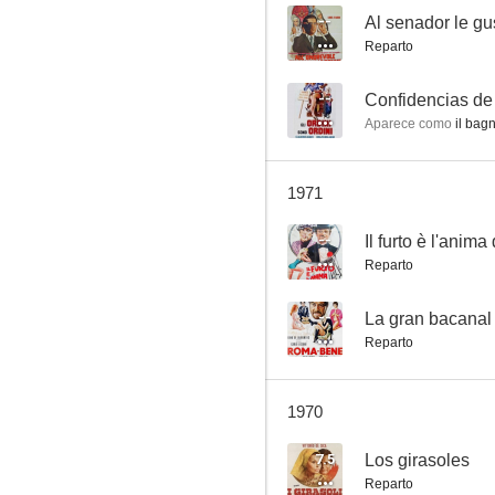
--
Al senador le gu
Reparto
El rapto de Elena, la decente italiana
--
Aparece como
il bag
--
1971
--
Il furto è l'anim
Reparto
--
La gran bacanal
Reparto
La gran bacanal
--
1970
7.5
Los girasoles
Reparto