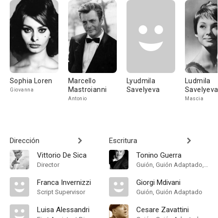
Sophia Loren
Marcello
Lyudmila
Ludmila
Mastroianni
Savelyeva
Savelyev
Giovanna
Antonio
Mascia
Dirección
Escritura
Vittorio De Sica
Tonino Guerra
Director
Guión, Guión Adaptado, Historia
Franca Invernizzi
Giorgi Mdivani
Script Supervisor
Guión, Guión Adaptado
Luisa Alessandri
Cesare Zavattini