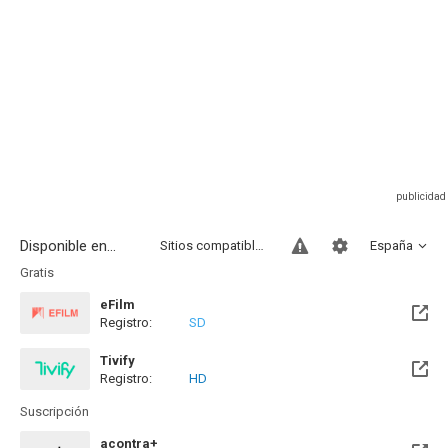
Disponible en...
Sitios compatibles
España
Gratis
eFilm
Registro:
SD
Tivify
Registro:
HD
Disponible hasta el Mié, 09 May 2029 (Quedan 2 años)
Suscripción
acontra+