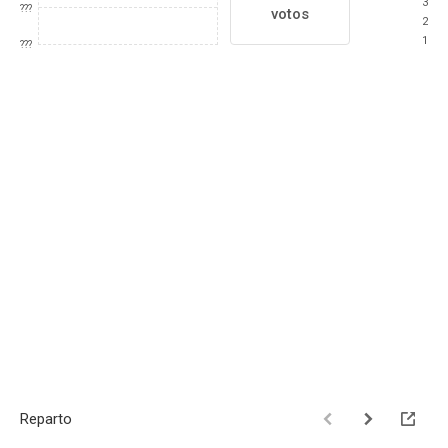
3
???
votos
2
1
???
Reparto