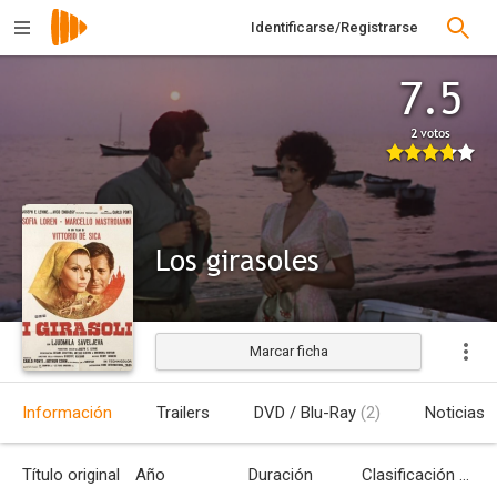
Identificarse/Registrarse
7.5
2 votos
Los girasoles
Marcar ficha
Estrenada
Información
Trailers
DVD / Blu-Ray
(2)
Noticias
Título original
Año
Duración
Clasificación por edades