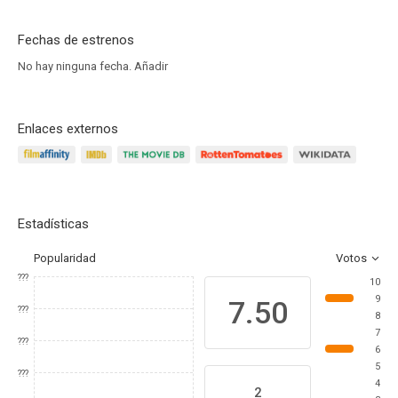
Fechas de estrenos
No hay ninguna fecha.
Añadir
Enlaces externos
Estadísticas
Popularidad
Votos
???
10
9
7.50
???
8
7
???
6
5
???
4
2