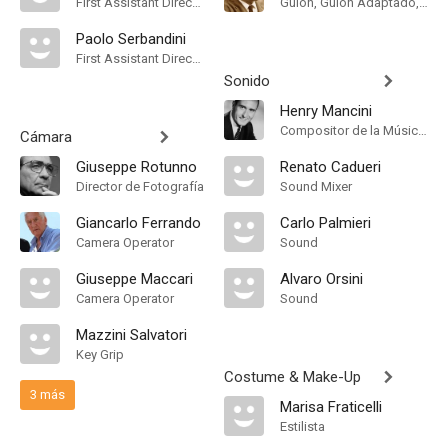
First Assistant Director
Guión, Guión Adaptado, Historia
Paolo Serbandini
First Assistant Director
Sonido
Henry Mancini
Compositor de la Música Original
Cámara
Giuseppe Rotunno
Renato Cadueri
Director de Fotografía
Sound Mixer
Giancarlo Ferrando
Carlo Palmieri
Camera Operator
Sound
Giuseppe Maccari
Alvaro Orsini
Camera Operator
Sound
Mazzini Salvatori
Key Grip
Costume & Make-Up
3 más
Marisa Fraticelli
Estilista