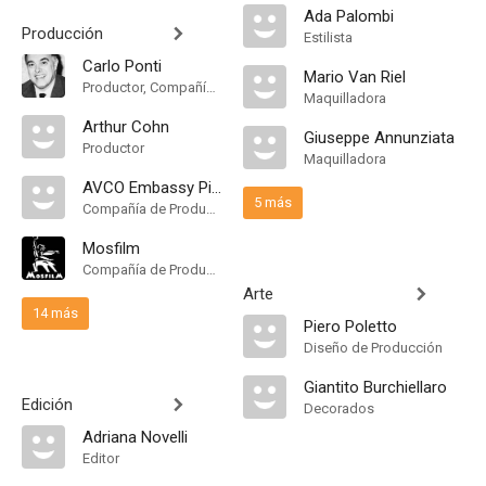
Ada Palombi
Producción
Estilista
Carlo Ponti
Mario Van Riel
Productor, Compañía de Produccion
Maquilladora
Arthur Cohn
Giuseppe Annunziata
Productor
Maquilladora
AVCO Embassy Pictures
5 más
Compañía de Produccion
Mosfilm
Compañía de Produccion
Arte
14 más
Piero Poletto
Diseño de Producción
Giantito Burchiellaro
Edición
Decorados
Adriana Novelli
Editor