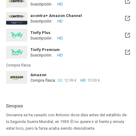
Suscripción:
HD
acontra+ Amazon Channel
Suscripción:
HD
Tivify Plus
Suscripción:
HD
Disponible hasta el Mié, 09 May 2029 (Quedan 2 años)
Tivify Premium
Suscripción:
HD
Disponible hasta el Mié, 09 May 2029 (Quedan 2 años)
Compra física
Amazon
Compra física:
SD
12.99 €
HD
10.00 €
Sinopsis
Giovanna se ha casado con Antonio doce días antes del estallido de
la Segunda Guerra Mundial, en 1939. Él no quiere ir al frente y simula
estar loco, pero la farsa acaba siendo descubierta.