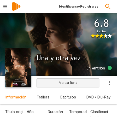
Identificarse/Registrarse
6.8
2 votos
Una y otra vez
En emisión
Marcar ficha
Información
Trailers
Capítulos
DVD / Blu-Ray
Título original
Año
Duración
Temporadas
Clasificación por edades