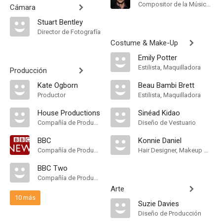
Compositor de la Música Original, Música
Cámara
Stuart Bentley
Director de Fotografía
Costume & Make-Up
Emily Potter
Estilista, Maquilladora
Producción
Kate Ogborn
Beau Bambi Brett
Productor
Estilista, Maquilladora
House Productions
Sinéad Kidao
Compañía de Produccion
Diseño de Vestuario
BBC
Konnie Daniel
Compañía de Produccion
Hair Designer, Makeup Designer
BBC Two
Compañía de Produccion
Arte
10 más
Suzie Davies
Diseño de Producción