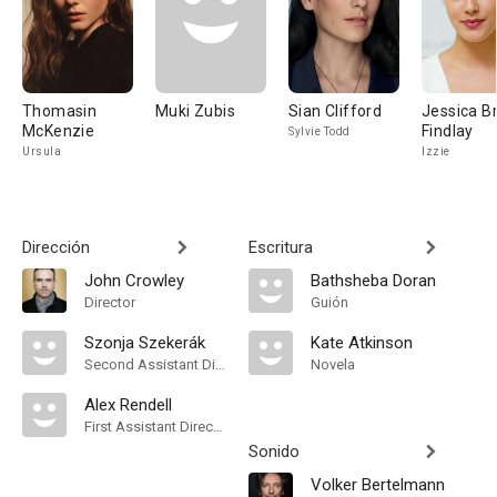
Thomasin
Muki Zubis
Sian Clifford
Jessica B
McKenzie
Findlay
Sylvie Todd
Ursula
Izzie
Dirección
Escritura
John Crowley
Bathsheba Doran
Director
Guión
Szonja Szekerák
Kate Atkinson
Second Assistant Director
Novela
Alex Rendell
First Assistant Director
Sonido
Volker Bertelmann