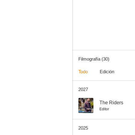
Lady Macbeth
7.1
Filmografía (30)
Todo
Edición
2027
Las estrellas de cine no mueren en Liverpool
6.8
--
The Riders
Editor
2025