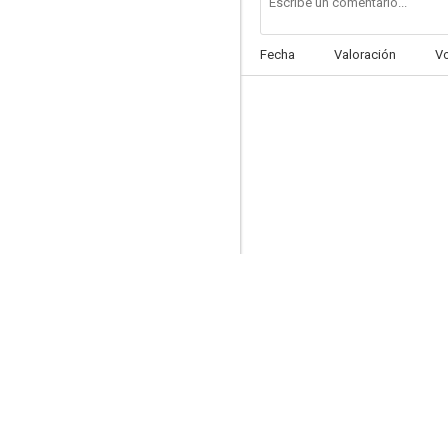
Fecha
Valoración
V
Whistle: El silbido del mal
--
The Riders
--