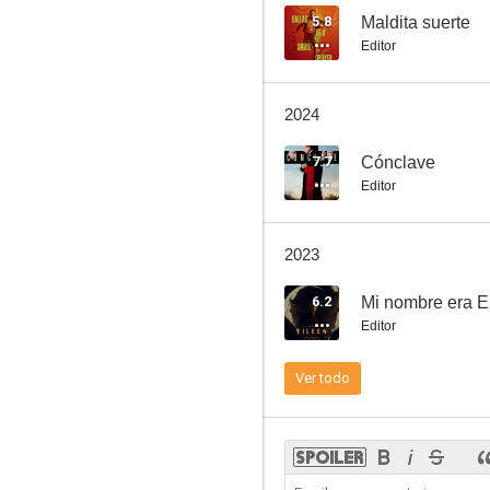
5.8
Maldita suerte
Editor
Una y otra vez
2024
6.2
7.7
Cónclave
Editor
2023
6.2
Mi nombre era E
Editor
The Hallow
Ver todo
5.3