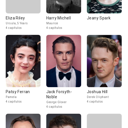
Eliza Riley
Harry Michell
Jeany Spark
Ursula, 5 Years
Maurice
4 capítulos
4 capítulos
Patsy Ferran
Jack Forsyth-
Joshua Hill
Noble
Pamela
Derek Oliphant
4 capítulos
4 capítulos
George Glover
4 capítulos