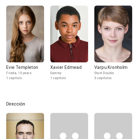
Evie Templeton
Xavier Edmead
Varpu Kronholm
Frieda, 10 years
Sammy
Stunt Double
1 capítulo
1 capítulo
3 capítulos
Dirección