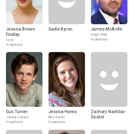
Jessica Brown
Sadie Byron
James McArdle
Findlay
Hugh Todd
4 capítulos
Izzie
4 capítulos
Gus Turner
Jessica Hynes
Zachary Nachbar-
Seckel
Jimmy, 5 years
Mrs Glover
3 capítulos
4 capítulos