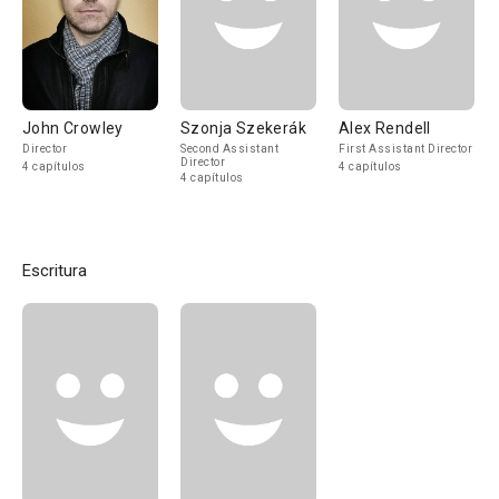
John Crowley
Szonja Szekerák
Alex Rendell
Director
Second Assistant
First Assistant Director
Director
4 capítulos
4 capítulos
4 capítulos
Escritura