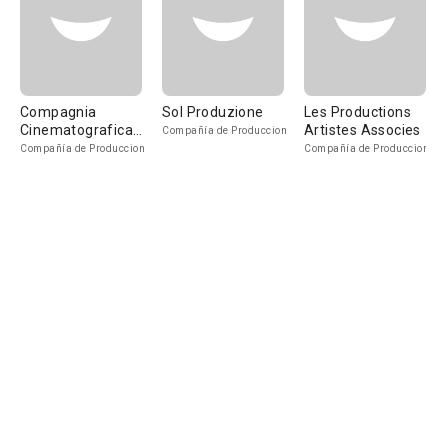
Compagnia
Sol Produzione
Les Productions
Cinematografica
Artistes Associes
Compañía de Produccion
Montoro
Compañía de Produccion
Compañía de Produccion