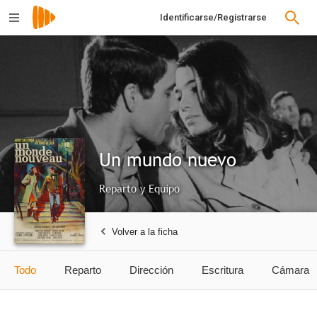
Identificarse/Registrarse
Un mundo nuevo
Reparto y Equipo
Volver a la ficha
Todo
Reparto
Dirección
Escritura
Cámara