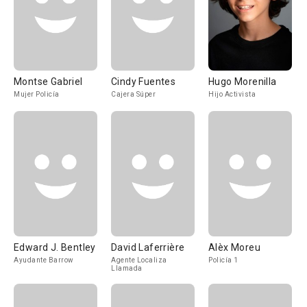
Montse Gabriel
Cindy Fuentes
Hugo Morenilla
Mujer Policía
Cajera Súper
Hijo Activista
Edward J. Bentley
David Laferrière
Alèx Moreu
Ayudante Barrow
Agente Localiza
Policía 1
Llamada