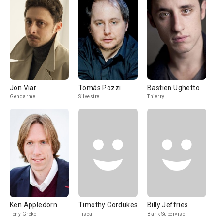
Jon Viar
Tomás Pozzi
Bastien Ughetto
Gendarme
Silvestre
Thierry
Ken Appledorn
Timothy Cordukes
Billy Jeffries
Tony Greko
Fiscal
Bank Supervisor