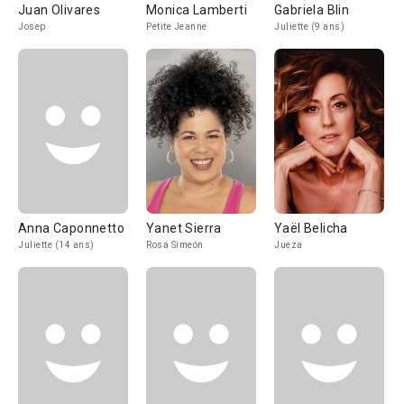
Juan Olivares
Monica Lamberti
Gabriela Blin
Josep
Petite Jeanne
Juliette (9 ans)
Anna Caponnetto
Yanet Sierra
Yaël Belicha
Juliette (14 ans)
Rosa Simeón
Jueza