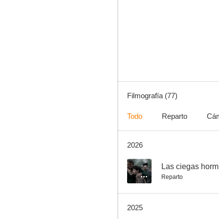
La última noche en Tremor
7.2
Filmografía (77)
Todo
Reparto
Cá
2026
Que Dios nos perdone
6.3
--
Las ciegas horm
Reparto
2025