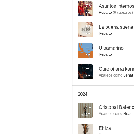
7.6
Asuntos interno
Reparto
(
6
capítulos
)
El silencio de la ciudad blanca
5.8
La buena suerte
Reparto
6.2
--
Ultramarino
Reparto
--
Gure oilarra ka
Aparece como
Beñat
2024
Bienvenidos a Edén
5.6
8.4
Cristóbal Balen
Aparece como
Nicolá
--
Ehiza