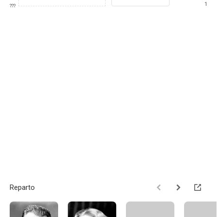
1
???
Reparto