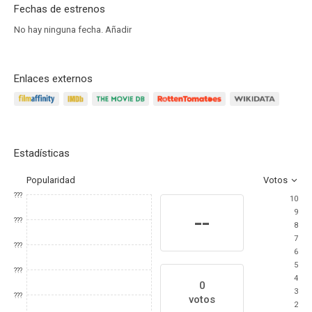
Fechas de estrenos
No hay ninguna fecha.
Añadir
Enlaces externos
Estadísticas
Popularidad
Votos
???
10
9
--
???
8
7
???
6
5
???
4
0
3
???
votos
2