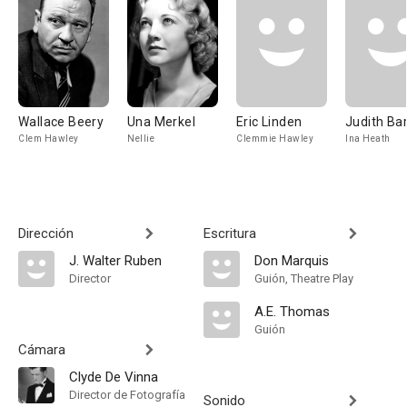
Wallace Beery
Una Merkel
Eric Linden
Judith Bar
Clem Hawley
Nellie
Clemmie Hawley
Ina Heath
Dirección
Escritura
J. Walter Ruben
Don Marquis
Director
Guión, Theatre Play
A.E. Thomas
Guión
Cámara
Clyde De Vinna
Director de Fotografía
Sonido