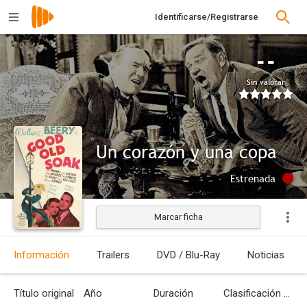
Identificarse/Registrarse
--
Sin valorar
Un corazón y una copa
Estrenada
Marcar ficha
Información
Trailers
DVD / Blu-Ray
Noticias
Título original
Año
Duración
Clasificación por edades