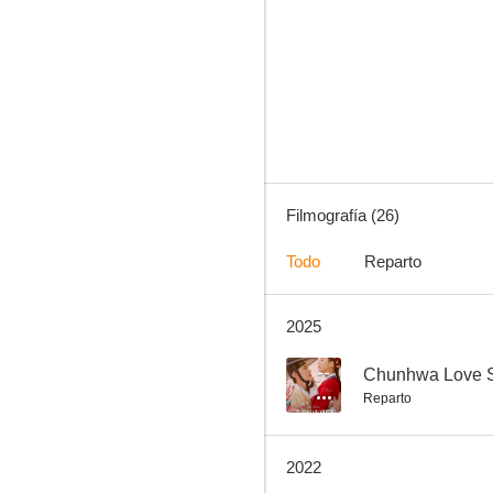
School 2013
8.1
Filmografía (26)
Todo
Reparto
2025
Mi amor de las estrellas
7.0
--
Chunhwa Love S
Reparto
2022