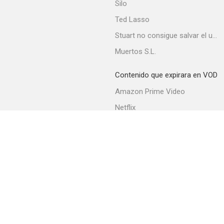
Silo
Ted Lasso
Stuart no consigue salvar el universo
Muertos S.L.
Contenido que expirara en VOD
Amazon Prime Video
Netflix
Filmin
Movistar+
Movistar+ Fibra