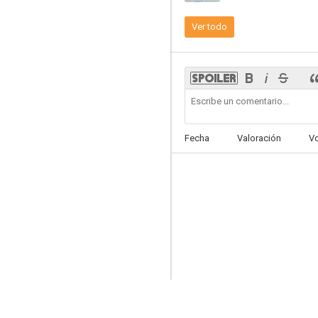
Ver todo
Chunhwa Love Story
--
Fecha
Valoración
V
The King Loves
--