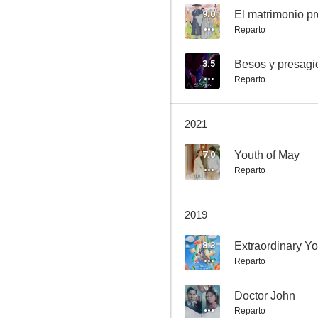
9.0
El matrimonio pr
Reparto
Youth of May
3.5
Besos y presagi
Reparto
6.0
2021
7.0
Youth of May
Reparto
2019
Marine Boy
8.3
Extraordinary Y
--
Reparto
--
Doctor John
Reparto