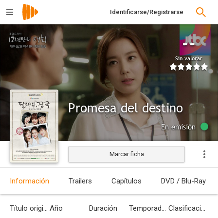
Identificarse/Registrarse
--
Sin valorar
Promesa del destino
En emisión
Marcar ficha
Información
Trailers
Capítulos
DVD / Blu-Ray
Título original
Año
Duración
Temporadas
Clasificación por edades