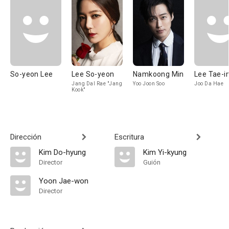
So-yeon Lee
Lee So-yeon
Namkoong Min
Lee Tae-i
Jang Dal Rae "Jang
Yoo Joon Soo
Joo Da Hae
Kook"
Dirección
Escritura
Kim Do-hyung
Kim Yi-kyung
Director
Guión
Yoon Jae-won
Director