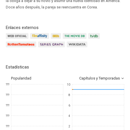
la obliga a dejar a su novio y asumir una nueva identidad en América.
Doce años después, la pareja se reencuentra en Corea.
Enlaces externos
Estadísticas
Popularidad
Capítulos y Temporadas
???
10
???
8
???
6
???
4
???
2