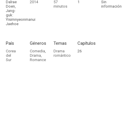
Dalrae
2014
57
1
Sin
Doen,
minutos
información
Jang-
guk:
Yisimnyeonmanui
Jaehoe
País
Géneros
Temas
Capítulos
Corea
Comedia
,
Drama
26
del
Drama
,
romántico
Sur
Romance