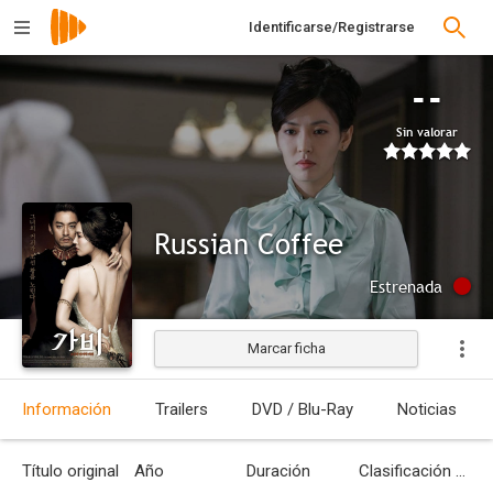
Identificarse/Registrarse
--
Sin valorar
Russian Coffee
Estrenada
Marcar ficha
Información
Trailers
DVD / Blu-Ray
Noticias
Título original
Año
Duración
Clasificación por edades