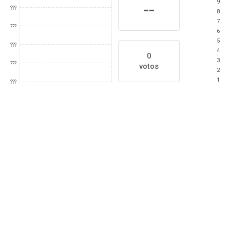
9
--
???
8
7
???
6
5
???
4
0
3
???
votos
2
1
???