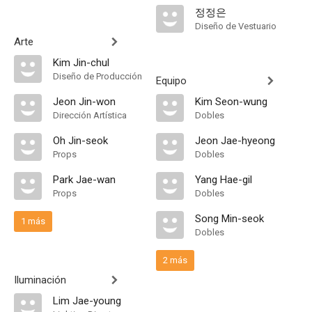
정정은
Diseño de Vestuario
Arte
Kim Jin-chul
Diseño de Producción
Equipo
Jeon Jin-won
Kim Seon-wung
Dirección Artística
Dobles
Oh Jin-seok
Jeon Jae-hyeong
Props
Dobles
Park Jae-wan
Yang Hae-gil
Props
Dobles
Song Min-seok
1 más
Dobles
2 más
Iluminación
Lim Jae-young