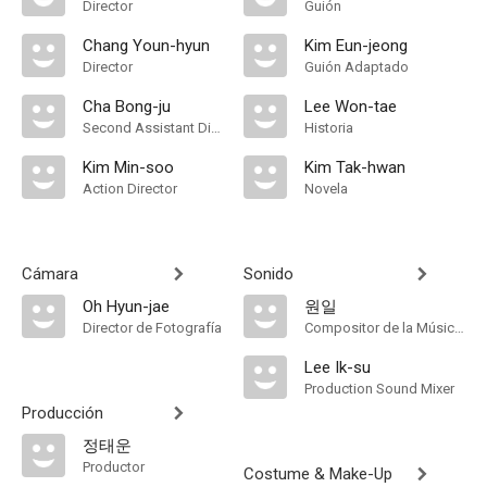
Director
Guión
Chang Youn-hyun
Kim Eun-jeong
Director
Guión Adaptado
Cha Bong-ju
Lee Won-tae
Second Assistant Director
Historia
Kim Min-soo
Kim Tak-hwan
Action Director
Novela
Cámara
Sonido
Oh Hyun-jae
원일
Director de Fotografía
Compositor de la Música Original
Lee Ik-su
Production Sound Mixer
Producción
정태운
Productor
Costume & Make-Up