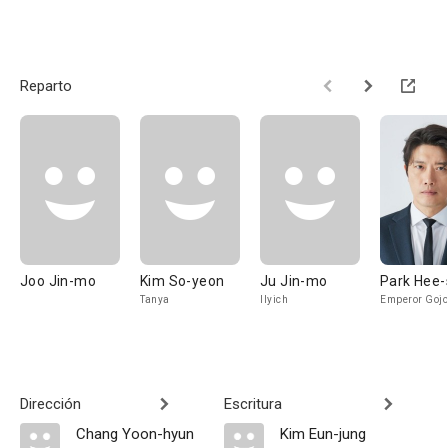
Reparto
Joo Jin-mo
Kim So-yeon
Ju Jin-mo
Park Hee-
Tanya
Ilyich
Emperor Goj
Dirección
Escritura
Chang Yoon-hyun
Kim Eun-jung