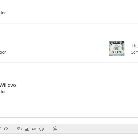
cion
--
The
cion
Com
 Willows
cion