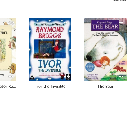
5.0
--
--
The World of Peter Rabbit and Friends
Ivor the Invisible
The Bear
--
--
--