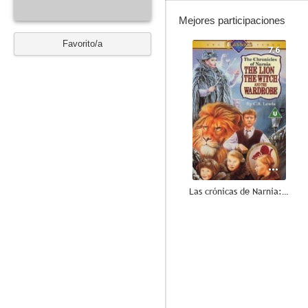
Mejores participaciones
Favorito/a
7.6
Las crónicas de Narnia: El león, la bruja y el armario
--