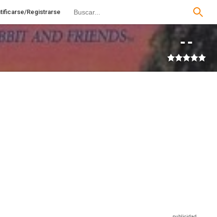
tificarse/Registrarse
--