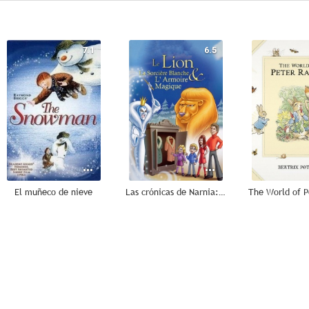
7.1
6.5
El muñeco de nieve
Las crónicas de Narnia: El león, la bruja y el armario
--
--