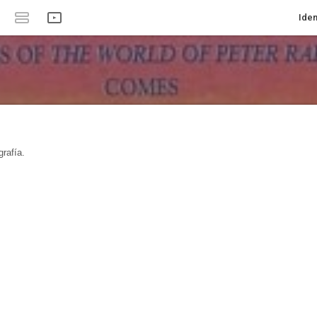
Iden
rafía.