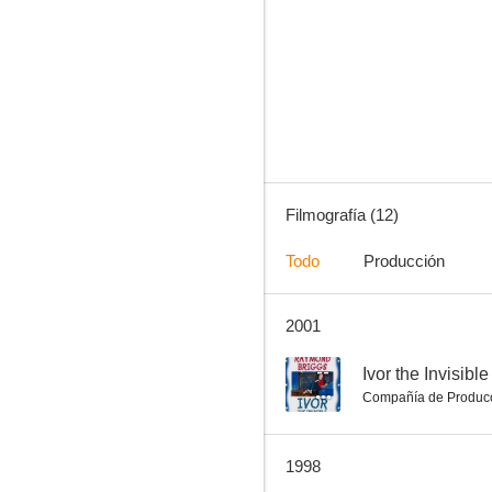
Famous Fred
Filmografía (12)
Todo
Producción
2001
--
Ivor the Invisible
Compañía de Produc
1998