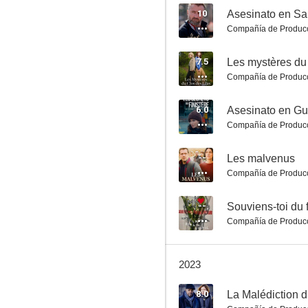
10
Asesinato en Sa
Compañía de Produc
Misterio en la Ópera
7.5
Les mystères du 
Compañía de Produc
8.0
6.0
Asesinato en Gu
Compañía de Produc
--
Les malvenus
Compañía de Produc
--
Souviens-toi du f
Compañía de Produc
Asesinato en Alta Saboya
8.0
2023
8.0
La Malédiction d