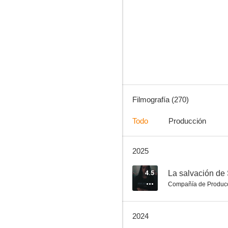
Petits meurtres en famille
8.5
Filmografía (270)
Todo
Producción
2025
Asesinato en la Provenza: el precio de la lealtad
8.5
4.5
La salvación de 
Compañía de Produc
2024