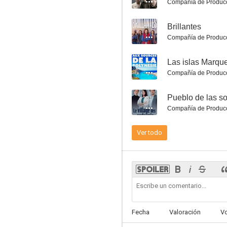
Compañía de Produc
--
Brillantes
Compañía de Produc
--
Compañía de Produc
Asesinato en Pont L'Evêque
--
Pueblo de las s
7.0
Compañía de Produc
Ver todo
La piragua
Fecha
Valoración
V
6.8