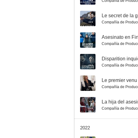
Compañía de Produc
6.5
Le secret de la g
Compañía de Produc
Misterio en la Plaza Vendôme
--
Asesinato en Fin
Compañía de Produc
7.7
--
Compañía de Produc
--
Le premier venu
Compañía de Produc
--
La hija del ases
Los pequeños asesinatos de Agatha Christie
Compañía de Produc
7.5
2022