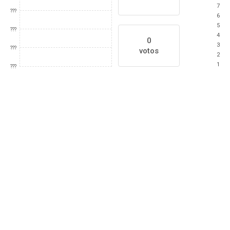
7
???
6
5
???
4
0
3
???
votos
2
1
???