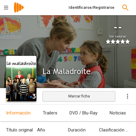
Identificarse/Registrarse
--
Sin valorar
La Maladroite
Marcar ficha
Información
Trailers
DVD / Blu-Ray
Noticias
Título original
Año
Duración
Clasificación por edades