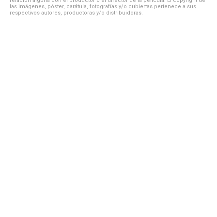
relación alguna con el productor o el director de la película. El copyright de
las imágenes, póster, carátula, fotografías y/o cubiertas pertenece a sus
respectivos autores, productoras y/o distribuidoras.