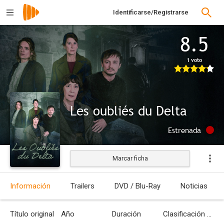
Identificarse/Registrarse
8.5
1 voto
Les oubliés du Delta
Estrenada
Marcar ficha
Información
Trailers
DVD / Blu-Ray
Noticias
Título original
Año
Duración
Clasificación por edades