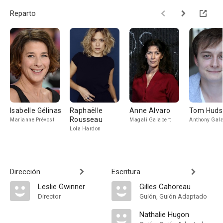
Reparto
Isabelle Gélinas
Raphaëlle
Anne Alvaro
Tom Huds
Rousseau
Marianne Prévost
Magali Galabert
Anthony Gala
Lola Hardon
Dirección
Escritura
Leslie Gwinner
Gilles Cahoreau
Director
Guión, Guión Adaptado
Nathalie Hugon