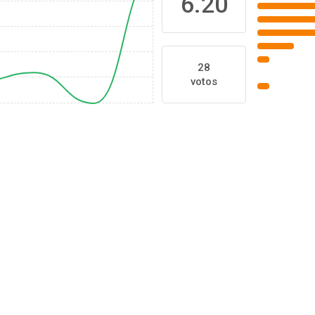
6.20
28
votos