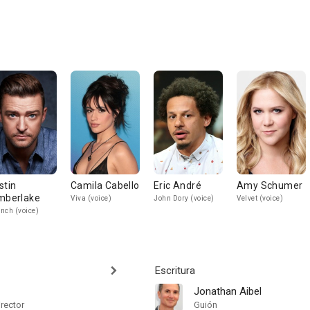
stin
Camila Cabello
Eric André
Amy Schumer
mberlake
Viva (voice)
John Dory (voice)
Velvet (voice)
nch (voice)
Escritura
Jonathan Aibel
irector
Guión