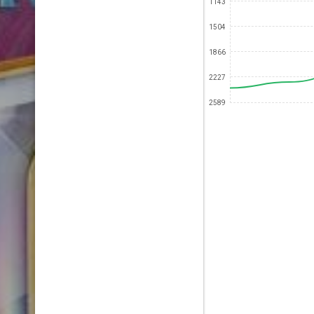
1143
1504
1866
2227
2589