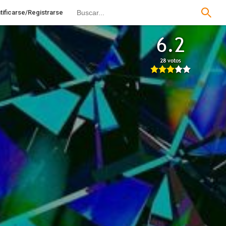
tificarse/Registrarse
6.2
28 votos