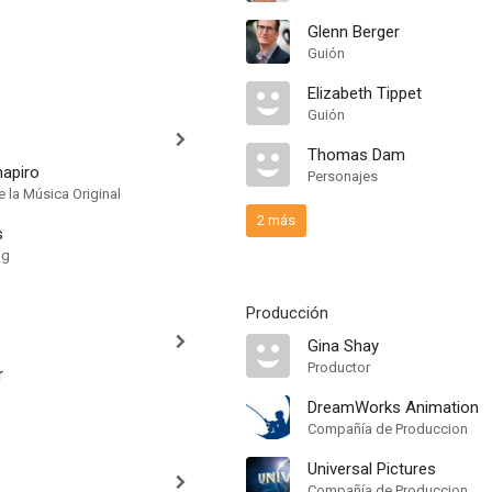
Glenn Berger
Guión
Elizabeth Tippet
Guión
Thomas Dam
apiro
Personajes
 la Música Original
2 más
s
ng
Producción
Gina Shay
Productor
r
DreamWorks Animation
Compañía de Produccion
Universal Pictures
Compañía de Produccion