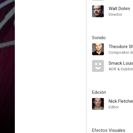
Walt Dohrn
Director
Sonido
Theodore Sh
Compositor de
Smack Loui
ADR & Dubbi
Edición
Nick Fletche
Editor
Efectos Visuales