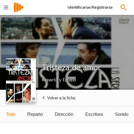
Identificarse/Registrarse
Tristeza de amor
Reparto y Equipo
Volver a la ficha
Todo
Reparto
Dirección
Escritura
Sonido