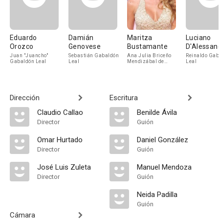
Eduardo
Damián
Maritza
Luciano
Orozco
Genovese
Bustamante
D'Alessan
Juan "Juancho"
Sebastián Gabaldón
Ana Julia Briceño
Reinaldo Ga
Gabaldón Leal
Leal
Mendizábal de
Leal
Gabaldón
Dirección
Escritura
Claudio Callao
Benilde Ávila
Director
Guión
Omar Hurtado
Daniel González
Director
Guión
José Luis Zuleta
Manuel Mendoza
Director
Guión
Neida Padilla
Guión
Cámara