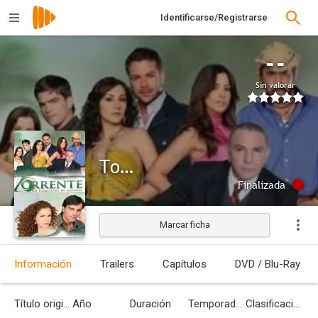
Identificarse/Registrarse
--
Sin valorar
Torrente
Finalizada
Marcar ficha
Información
Trailers
Capítulos
DVD / Blu-Ray
Título original
Año
Duración
Temporadas
Clasificación por edades