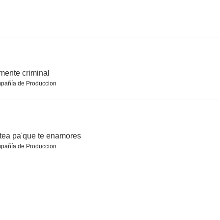
una llena
Ángel rebelde
Corazón apasionado
--
--
--
ente criminal
pañía de Produccion
tea pa'que te enamores
pañía de Produccion
35
Amor secreto
Demente criminal
--
--
--