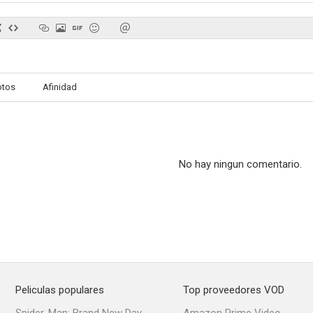
De todas maneras Rosa
Mi ex me tiene ganas
Válgame 
otos
Afinidad
--
--
No hay ningun comentario.
La mujer perfecta
Salvador de mujeres
Condesa po
--
--
Peliculas populares
Top proveedores VOD