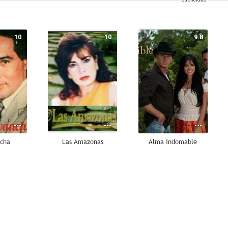
10
10
9.8
ncha
Las Amazonas
Alma indomable
9.5
9.5
9.3