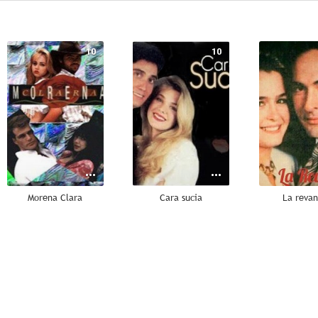
10
10
Morena Clara
Cara sucia
La reva
9.5
9.5