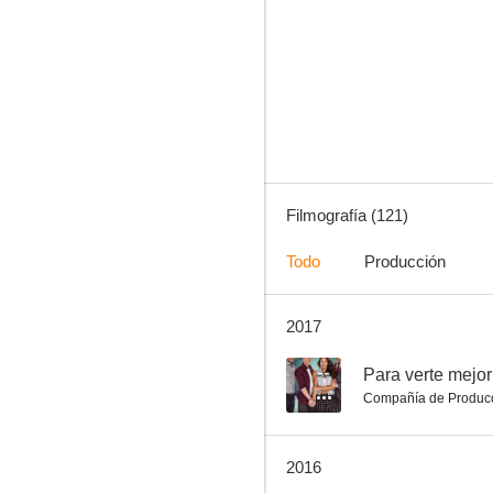
Corazón Esmeralda
8.6
Filmografía (121)
Todo
Producción
2017
Voltea pa'que te enamores
7.5
--
Para verte mejor
Compañía de Produc
2016