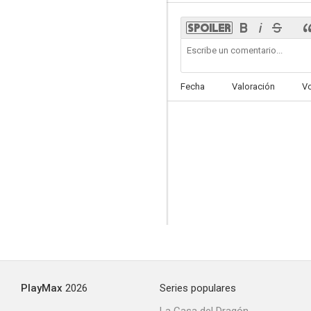
Los secretos de Lucía
Fecha
Valoración
V
--
NPS. No puede ser
--
PlayMax
2026
Series populares