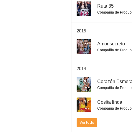
--
Ruta 35
Compañía de Produc
La revancha
2015
5.1
--
Amor secreto
Compañía de Produc
2014
9.5
Corazón Esmera
Compañía de Produc
Rebeca
7.0
Cosita linda
--
Compañía de Produc
Ver todo