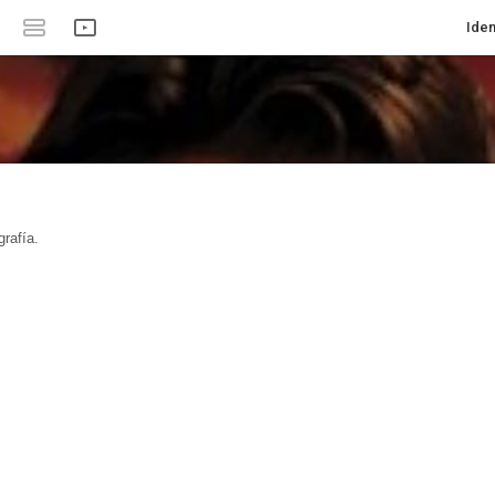
Iden
rafía.