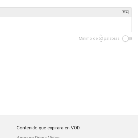
Dios
Natalia del Mar
El árbol de Gabriel
Mínimo de
50
palabras
--
--
--
r amor
Harina de otro costal
Los misterios del amor
--
--
--
Contenido que expirara en VOD