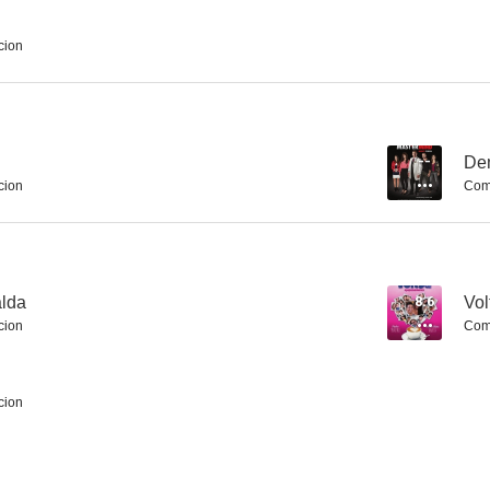
cion
Cosita linda
Sacrificio de mujer
Amantes de l
4.5
--
--
Dem
cion
Com
lda
8.6
Vol
cion
Com
Federrrico
Para verte mejor
Ruta 
--
--
cion