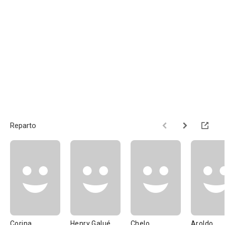
Reparto
Corina
Henry Galué
Chelo
Aroldo