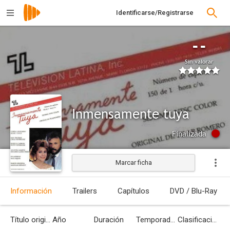
Identificarse/Registrarse
--
Sin valorar
Inmensamente tuya
Finalizada
Marcar ficha
Información
Trailers
Capítulos
DVD / Blu-Ray
Título original
Año
Duración
Temporadas
Clasificación por edades