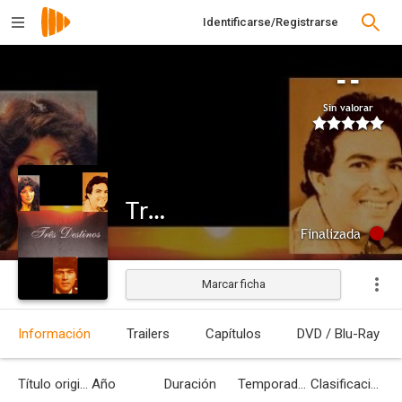
Identificarse/Registrarse
--
Sin valorar
Tres destinos
Finalizada
Marcar ficha
Información
Trailers
Capítulos
DVD / Blu-Ray
Título original
Año
Duración
Temporadas
Clasificación por edades