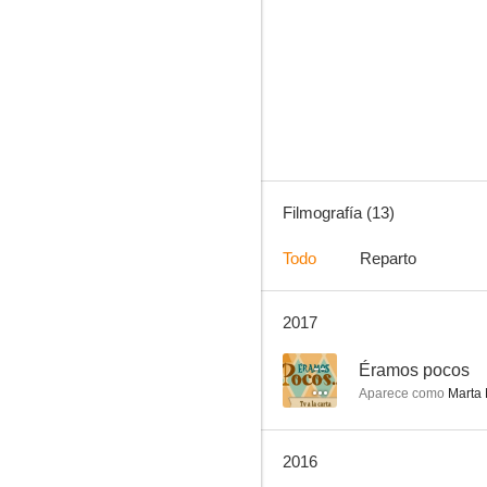
La virgen de la calle
--
Filmografía (13)
Todo
Reparto
2017
Camaleona
--
--
Éramos pocos
Aparece como
Marta
2016