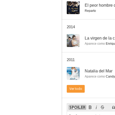
--
El peor hombre 
Reparto
Sabor a ti
2014
--
--
La virgen de la c
Aparece como
Enriqu
2011
--
Natalia del Mar
Aparece como
Candys
Mis 3 hermanas
Ver todo