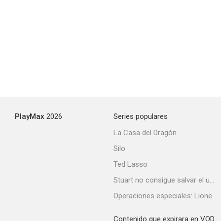
Beware of Bachelors
--
PlayMax
2026
Series populares
La Casa del Dragón
Silo
Los hijos del divorcio
Ted Lasso
--
Stuart no consigue salvar el universo
Operaciones especiales: Lioness
Contenido que expirara en VOD