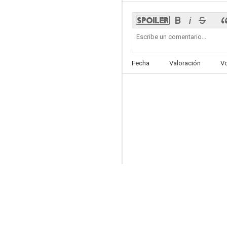
Los alegres vividores
Fecha
Valoración
V
--
The Lady Escapes
--