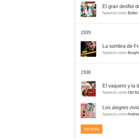
--
El gran desfile 
Aparece como
Butler 
El vaquero y la dama
1939
--
--
La sombra de Fr
Aparece como
Burgh
1938
5.5
El vaquero y la
Aparece como
Old Man Sitting
El gran desfile de la comedia
--
Los alegres vivi
--
Aparece como
Andre
Ver todo