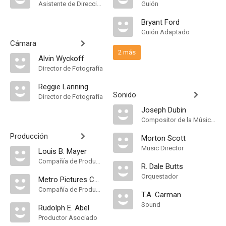
Asistente de Dirección
Guión
Bryant Ford
Guión Adaptado
Cámara
2 más
Alvin Wyckoff
Director de Fotografía
Reggie Lanning
Sonido
Director de Fotografía
Joseph Dubin
Compositor de la Música Original
Producción
Morton Scott
Music Director
Louis B. Mayer
Compañía de Produccion
R. Dale Butts
Orquestador
Metro Pictures Corporation
Compañía de Produccion
T.A. Carman
Sound
Rudolph E. Abel
Productor Asociado