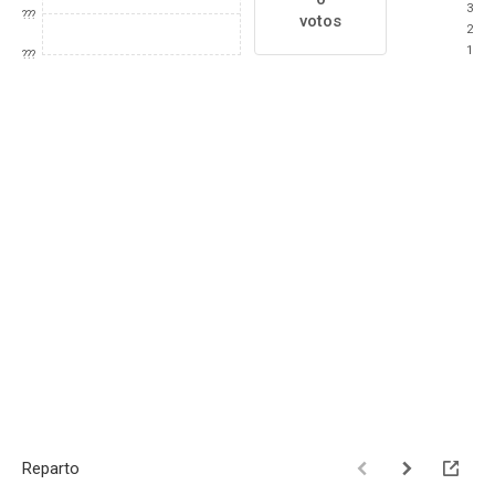
3
???
votos
2
1
???
Reparto