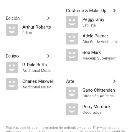
Costume & Make-Up
Edición
Peggy Gray
Estilista
Arthur Roberts
Editor
Adele Palmer
Diseño de Vestuario
Bob Mark
Equipo
Makeup Supervisor
R. Dale Butts
Additional Music
Charles Maxwell
Arte
Additional Music
Gano Chittenden
Dirección Artística
Perry Murdock
Decorados
PlayMax solo ofrece información de películas y series, PlayMax no tiene
relación alguna con el productor o el director de la película. El copyright de