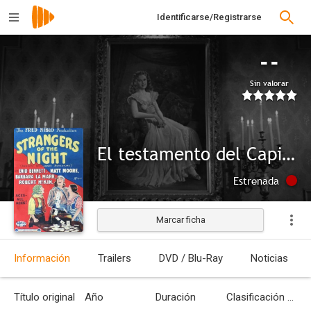
Identificarse/Registrarse
--
Sin valorar
El testamento del Capitán Applejack
Estrenada
Marcar ficha
Información
Trailers
DVD / Blu-Ray
Noticias
Título original
Año
Duración
Clasificación por edades