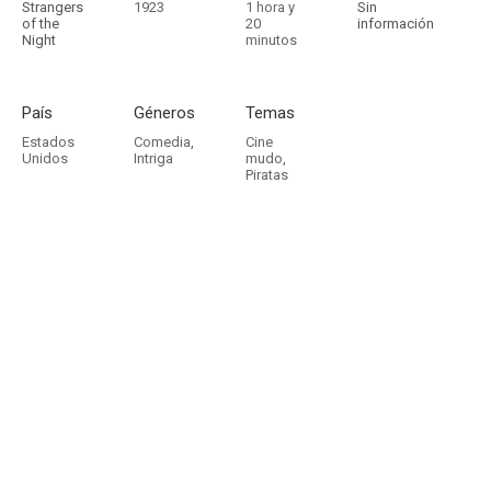
Strangers
1923
1 hora y
Sin
of the
20
información
Night
minutos
País
Géneros
Temas
Estados
Comedia
,
Cine
Unidos
Intriga
mudo
,
Piratas