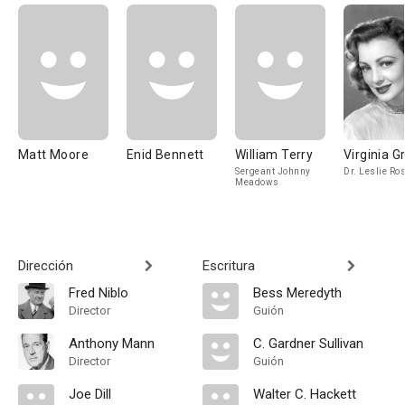
Matt Moore
Enid Bennett
William Terry
Virginia G
Sergeant Johnny
Dr. Leslie Ro
Meadows
Dirección
Escritura
Fred Niblo
Bess Meredyth
Director
Guión
Anthony Mann
C. Gardner Sullivan
Director
Guión
Joe Dill
Walter C. Hackett