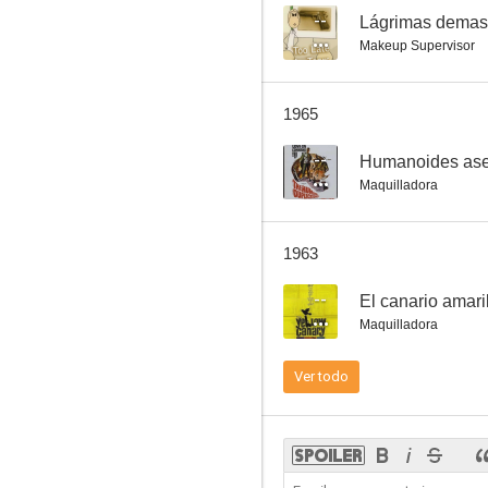
--
Lágrimas demas
Makeup Supervisor
El ángel y el pistolero
1965
5.9
--
Humanoides ase
Maquilladora
1963
--
El canario amari
Maquilladora
La última orden
Ver todo
--