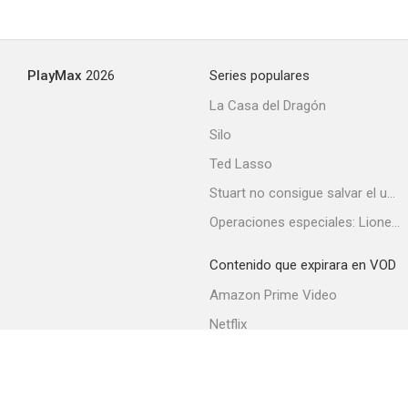
Secret Service Investigator
PlayMax
2026
Series populares
--
La Casa del Dragón
Silo
Ted Lasso
Stuart no consigue salvar el universo
Operaciones especiales: Lioness
Contenido que expirara en VOD
G-Men Never Forget
Amazon Prime Video
--
Netflix
Filmin
Movistar+