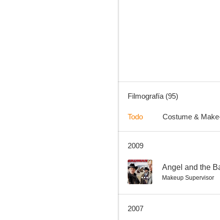
Macbeth
7.0
Filmografía (95)
Todo
Costume & Make
2009
La venganza del bergantín
6.5
--
Angel and the 
Makeup Supervisor
2007