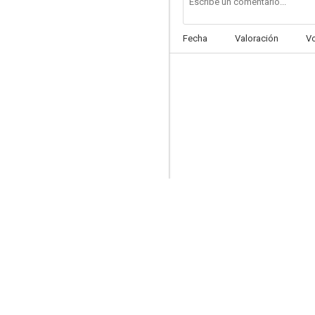
Fecha
Valoración
V
Angel and the Bad Man
--
El canario amarillo
--