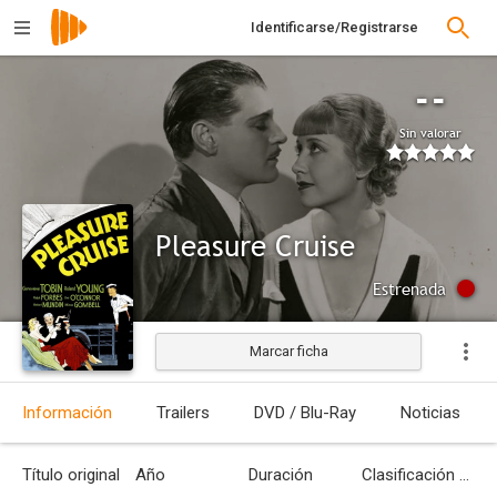
Identificarse/Registrarse
--
Sin valorar
Pleasure Cruise
Estrenada
Marcar ficha
Información
Trailers
DVD / Blu-Ray
Noticias
Título original
Año
Duración
Clasificación por edades