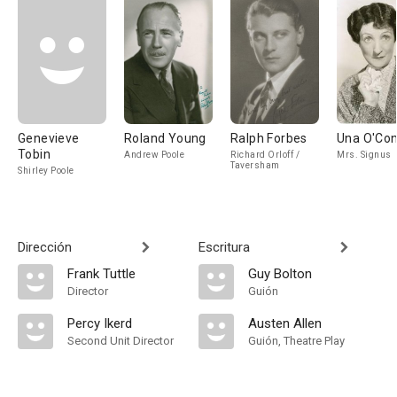
Genevieve
Roland Young
Ralph Forbes
Una O'Co
Tobin
Andrew Poole
Richard Orloff /
Mrs. Signus
Taversham
Shirley Poole
Dirección
Escritura
Frank Tuttle
Guy Bolton
Director
Guión
Percy Ikerd
Austen Allen
Second Unit Director
Guión, Theatre Play