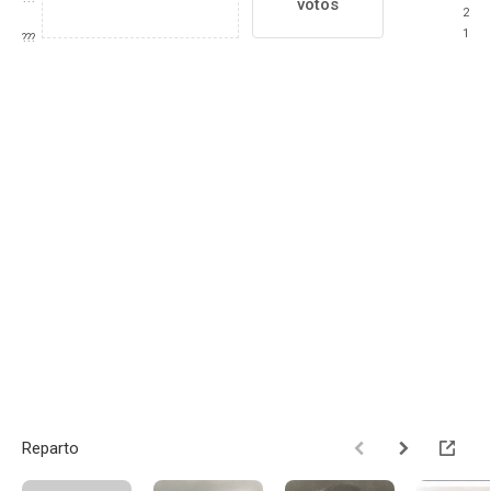
votos
2
1
???
Reparto