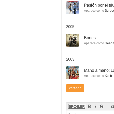
7.5
Pasión por el tri
Aparece como
Surge
Señalado por la muerte
2005
7.1
9.0
Bones
Aparece como
Headm
2003
--
Mano a mano: La
Aparece como
Keith
Dame un respiro
Ver todo
6.3