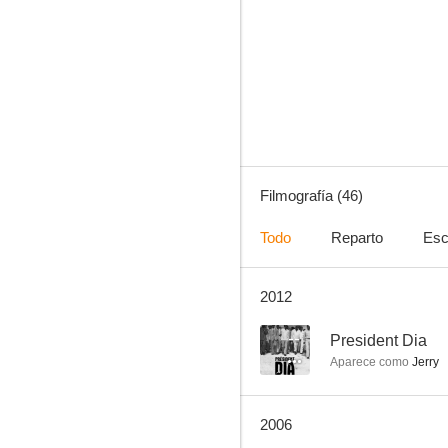
Historias de la cripta
6.5
Filmografía (46)
Todo
Reparto
Esc
2012
Poli de guardería
7.8
--
President Dia
Aparece como
Jerry
2006