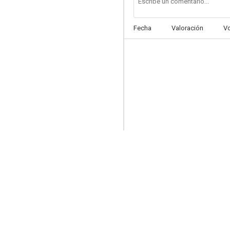
Fecha
Valoración
V
Alien Nation: Ciudadanos del Espacio
5.0
Hellraiser IV: El final de la dinastía sangrienta
--