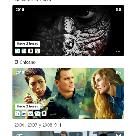
2018
5.5
Hace 2 horas
El Chicano
2018
8.6
Hace 2 horas
2X06, 2X07 y 2X08
911
2021
6.4