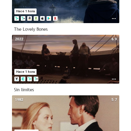
Hace 1 hora
The Lovely Bones
2022
6.9
Hace 1 hora
Sin límites
1982
5.7