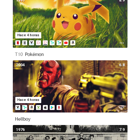
1997
8.9
Hace 4 horas
T10
Pokémon
2004
6.8
Hace 4 horas
Hellboy
1976
7.9