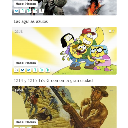
Hace 9 horas
Las águilas azules
2018
8.7
Hace 9 horas
1X14 y 1X15
Los Green en la gran ciudad
1968
--
Hace 9 horas