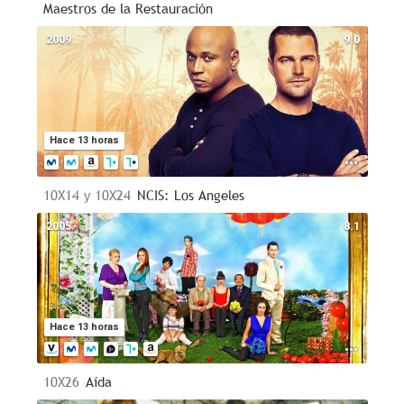
Maestros de la Restauración
2009
9.0
Hace 13 horas
10X14 y 10X24
NCIS: Los Angeles
2005
8.1
Hace 13 horas
10X26
Aída