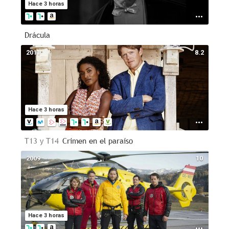
Hace 3 horas
Drácula
2011
8.2
Hace 3 horas
T13 y T14
Crimen en el paraíso
2009
10
Hace 3 horas