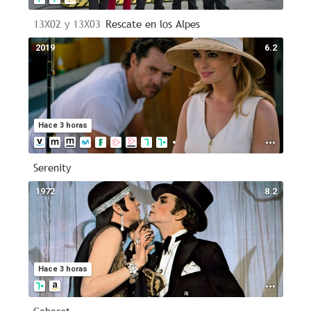
13X02 y 13X03
Rescate en los Alpes
2019
6.2
Hace 3 horas
Serenity
1972
8.2
Hace 3 horas