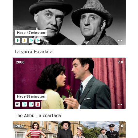
Hace 47 minutos
La garra Escarlata
2006
7.0
Hace 55 minutos
The Alibi: La coartada
2013
7.6