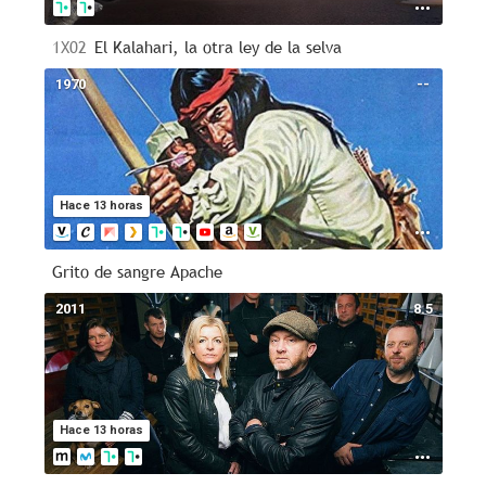
1X02
El Kalahari, la otra ley de la selva
1970
--
Hace 13 horas
Grito de sangre Apache
2011
8.5
Hace 13 horas