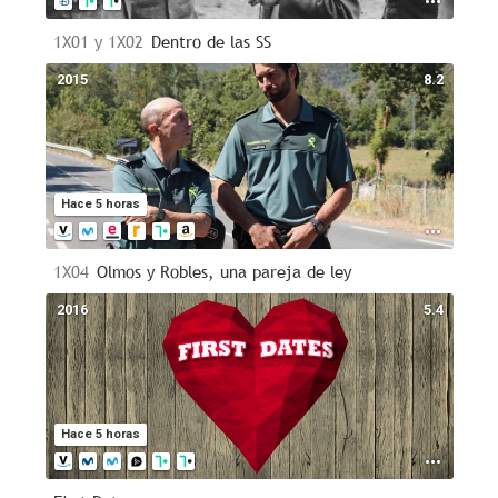
1X01 y 1X02
Dentro de las SS
2015
8.2
Hace 5 horas
1X04
Olmos y Robles, una pareja de ley
2016
5.4
Hace 5 horas