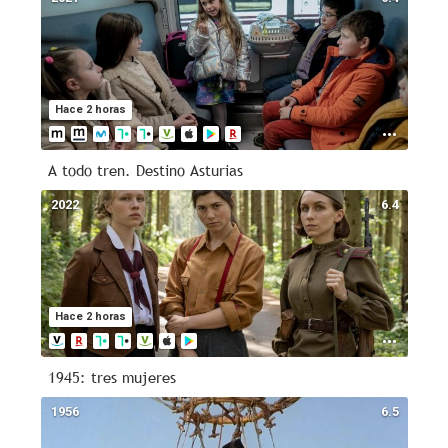
Hace 2 horas
A todo tren. Destino Asturias
2022
6.4
Hace 2 horas
1945: tres mujeres
1956
6.5