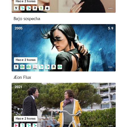
Hace 2 horas
Bajo sospecha
2005
5.9
Hace 2 horas
Æon Flux
2021
--
Hace 2 horas