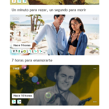
Un minuto para rezar, un segundo para morir
2020
6.6
Hace 9 horas
7 horas para enamorarte
1948
--
Hace 10 horas