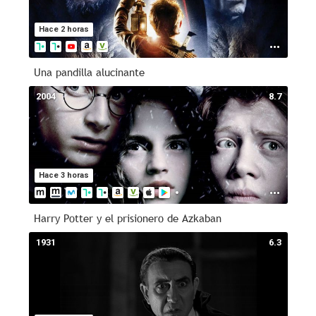
Hace 2 horas
Una pandilla alucinante
2004
8.7
Hace 3 horas
Harry Potter y el prisionero de Azkaban
1931
6.3