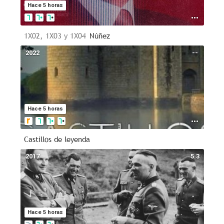
Hace 5 horas
1X02, 1X03 y 1X04
Núñez
2022
--
Hace 5 horas
Castillos de leyenda
2017
5.3
Hace 5 horas