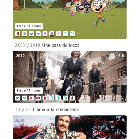
Hace 11 horas
2X18 y 2X19
Una casa de locos
2012
8.8
Hace 11 horas
T3 y T4
Llama a la comadrona
1980
8.8