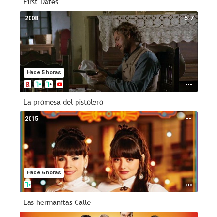
First Dates
2008
5.7
Hace 5 horas
La promesa del pistolero
2015
--
Hace 6 horas
Las hermanitas Calle