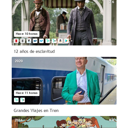
2013
7.6
Hace 10 horas
12 años de esclavitud
2020
10
Hace 11 horas
Grandes Viajes en Tren
2016
8.0