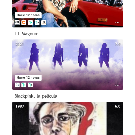
Hace 12 horas
T1
Magnum
2021
7.9
Hace 12 horas
Blackpink, la película
1987
6.0