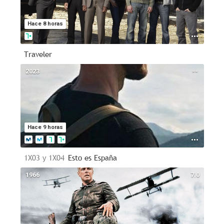
Hace 8 horas
Traveler
2023
--
Hace 9 horas
1X03 y 1X04
Esto es España
1966
7.0