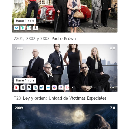
Hace 1 hora
2X01, 2X02 y 2X03
Padre Brown
1999
9.0
Hace 1 hora
T23
Ley y orden: Unidad de Víctimas Especiales
2009
7.8