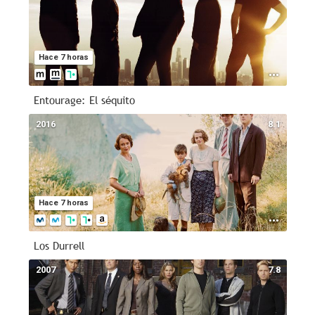
Hace 7 horas
Entourage: El séquito
2016
8.1
Hace 7 horas
Los Durrell
2007
7.8