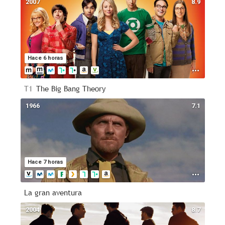
2007
8.9
Hace 6 horas
T1
The Big Bang Theory
1966
7.1
Hace 7 horas
La gran aventura
2004
8.7