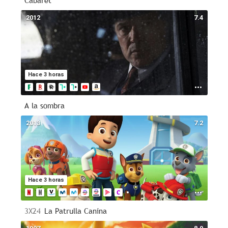
Cabaret
2012
7.4
Hace 3 horas
A la sombra
2013
7.2
Hace 3 horas
3X24
La Patrulla Canina