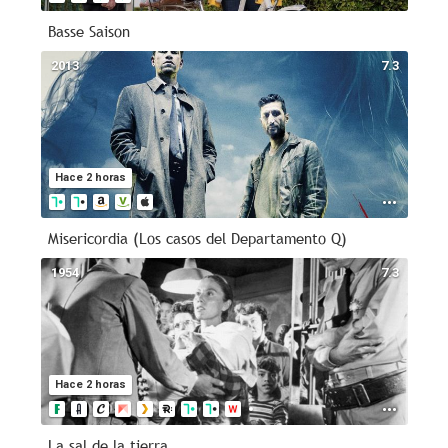
Basse Saison
2013
7.3
Hace 2 horas
Misericordia (Los casos del Departamento Q)
1954
7.3
Hace 2 horas
La sal de la tierra