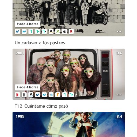
Hace 4 horas
Un cadáver a los postres
2001
8.6
Hace 4 horas
T12
Cuéntame cómo pasó
1985
8.4