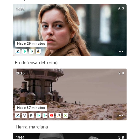
1986
6.7
Hace 29 minutos
En defensa del reino
2015
2.0
Hace 37 minutos
Tierra marciana
1944
5.8