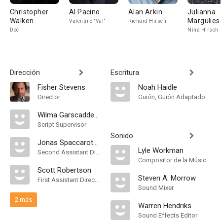
Christopher
Al Pacino
Alan Arkin
Julianna
Walken
Margulies
Valentine "Val"
Richard Hirsch
Doc
Nina Hirsch
Dirección
Escritura
Fisher Stevens
Noah Haidle
Director
Guión, Guión Adaptado
Wilma Garscadden-Gahret
Script Supervisor
Sonido
Jonas Spaccarotelli
Lyle Workman
Second Assistant Director
Compositor de la Música Original
Scott Robertson
Steven A. Morrow
First Assistant Director
Sound Mixer
2 más
Warren Hendriks
Sound Effects Editor