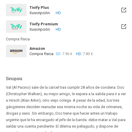
Tivify Plus
Suscripción:
HD
Disponible hasta el Mié, 22 Mar 2028 (Queda 1 año)
Tivify Premium
Suscripción:
HD
Disponible hasta el Mié, 22 Mar 2028 (Queda 1 año)
Compra física
Amazon
Compra física:
SD
7.96 €
HD
7.80 €
Sinopsis
Val (Al Pacino) sale de la cárcel tras cumplir 28 años de condena. Doc
(Christopher Walken), su mejor amigo, le espera a la salida para ir a ver
a Hirsch (Alan Arkin), otro viejo colega. A pesar de la edad, los tres
gángsteres deciden reanudar esa misma noche su vida de crímenes,
drogas y sexo. Sin embargo, Doc tiene que hacer antes un trabajo
urgente que le ha encargado el jefe de la banda: debe matar a Val para
saldar una cuenta pendiente. El dilema es peliagudo, y dispone de