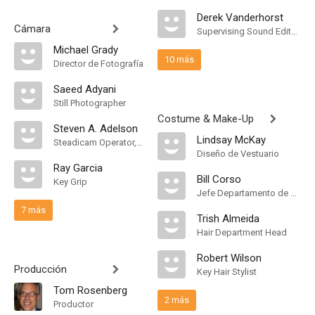
Derek Vanderhorst
Cámara
Supervising Sound Editor, Mezclador de Re-Grabación de Sonido
Michael Grady
10 más
Director de Fotografía
Saeed Adyani
Still Photographer
Costume & Make-Up
Steven A. Adelson
Lindsay McKay
Steadicam Operator, "A" Camera Operator
Diseño de Vestuario
Ray Garcia
Bill Corso
Key Grip
Jefe Departamento de Maquillaje
7 más
Trish Almeida
Hair Department Head
Robert Wilson
Producción
Key Hair Stylist
Tom Rosenberg
2 más
Productor