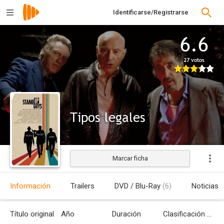
Identificarse/Registrarse
6.6
27 votos
Tipos legales
Marcar ficha
Estrenada
Información
Trailers
DVD / Blu-Ray
(6)
Noticias
Título original
Año
Duración
Clasificación por edades