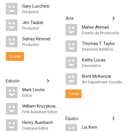
Gary Lucchesi
Productor
Arte
Jim Tauber
Maher Ahmad
Productor
Diseño de Producción
Sidney Kimmel
Thomas T. Taylor
Productor
Dirección Artística
13 más
Kathy Lucas
Decorados
Brett McKenzie
Edición
Art Department Coordinator
Mark Livolsi
1 más
Editor
William Kruzykowski
First Assistant Editor
Equipo
Henry Auerbach
Lis Kern
Dialogue Editor