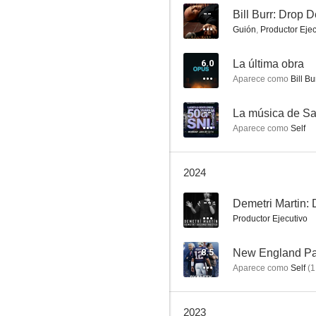
--
Bill Burr: Drop 
Guión
,
Productor Ejec
Dog. Un viaje salvaje
6.0
La última obra
Aparece como
Bill Bu
6.4
--
La música de Sa
Aparece como
Self
2024
--
Productor Ejecutivo
Padres por desigual
5.8
8.5
New England Patr
Aparece como
Self
(
1
2023