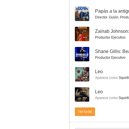
5.8
Papás a la anti
Director
,
Guión
,
Produ
--
Zainab Johnson:
Noche loca
Productor Ejecutivo
8.8
--
Shane Gillis: Be
Productor Ejecutivo
--
Leo
Aparece como
Squirtl
--
Leo
Aparece como
Squirtl
Galería Disney: Star Wars: The Mandalorian
8.0
Ver todo