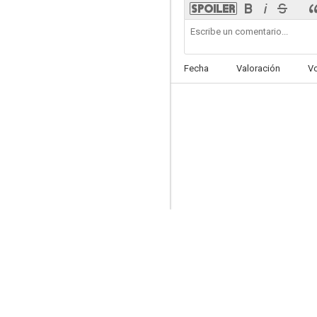
Fecha
Valoración
V
Rodina
7.6
Saturday Night Live
7.0