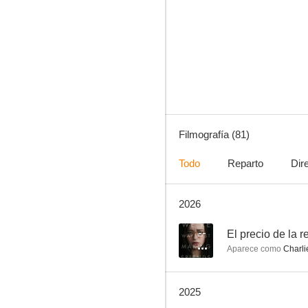
New Girl
7.6
Filmografía (81)
Todo
Reparto
Dir
2026
El rey del barrio
7.1
--
El precio de la r
Aparece como
Charli
2025