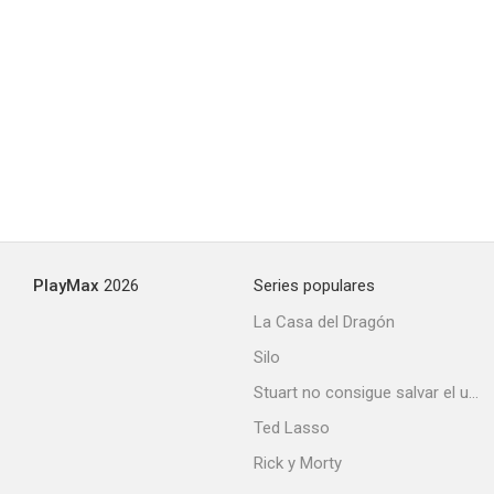
Same Same
--
PlayMax
2026
Series populares
La Casa del Dragón
Silo
Bill Burr: Why Do I Do This?
Stuart no consigue salvar el universo
--
Ted Lasso
Rick y Morty