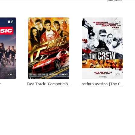
8.8
7.3
7.0
c
Fast Track: Competición ilegal
Instinto asesino (The Crew)
--
--
--