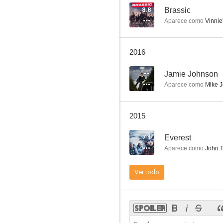
8.8
Brassic
Aparece como
Vinnie
Heartbeat
2016
--
--
Jamie Johnson
Aparece como
Mike 
2015
7.4
Everest
Aparece como
John T
Todas las criaturas grandes y pequeñas
Ver todo