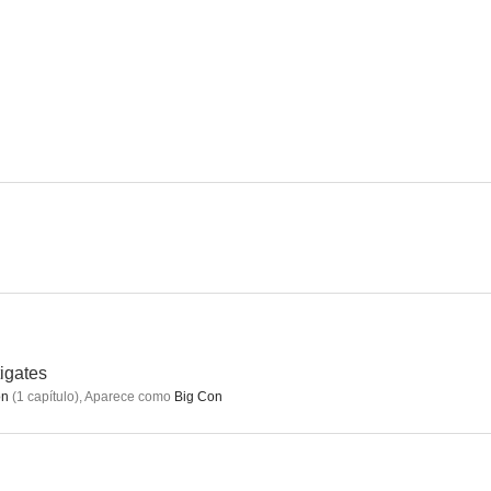
Southcliffe
Mrs Sidhu Investigates
Jamie Jo
--
--
Summer
In Deep
Playing the
--
--
igates
on
(
1
capítulo
)
,
Aparece como
Big Con