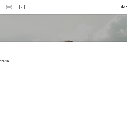
Iden
rafía.