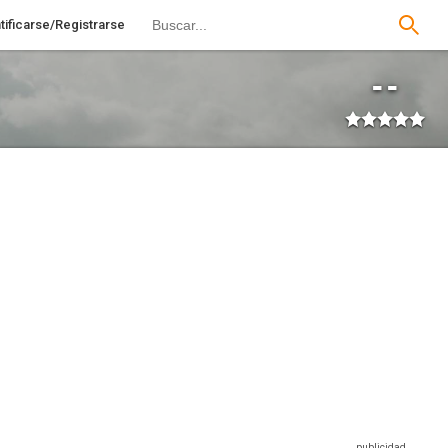
tificarse/Registrarse
--