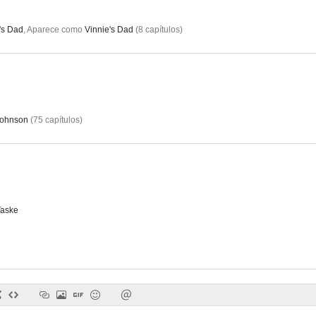
's Dad
,
Aparece como
Vinnie's Dad
(
8
capítulos
)
Road
Bread
Casual
Johnson
(
75
capítulos
)
aske