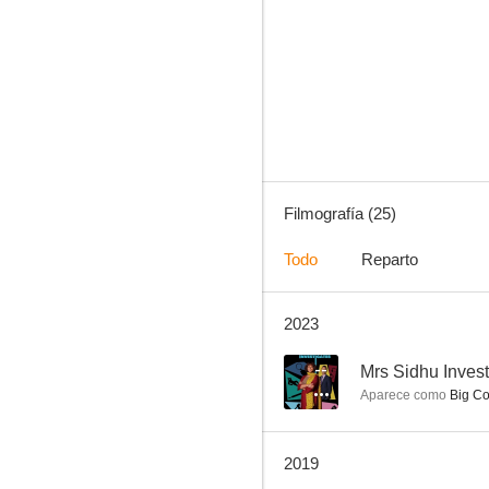
Injusticia
--
Filmografía (25)
Todo
Reparto
2023
Nightswimming
--
--
Mrs Sidhu Invest
Aparece como
Big C
2019