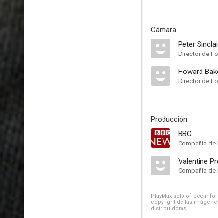
Cámara
Peter Sinclai
Director de Fo
Howard Bak
Director de Fo
Producción
BBC
Compañía de 
Valentine P
Compañía de 
PlayMax solo ofrece inform
copyright de las imágenes
distribuidoras.