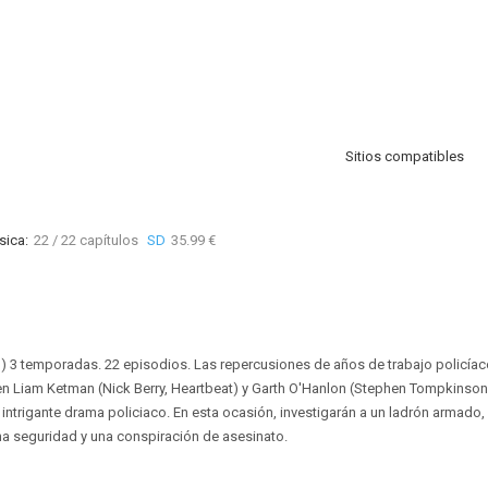
Sitios compatibles
sica:
22 / 22 capítulos
SD
35.99 €
3) 3 temporadas. 22 episodios. Las repercusiones de años de trabajo policía
n Liam Ketman (Nick Berry, Heartbeat) y Garth O'Hanlon (Stephen Tompkinson, 
 intrigante drama policiaco. En esta ocasión, investigarán a un ladrón armado,
a seguridad y una conspiración de asesinato.