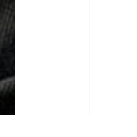
PlayMax
2026
Series populares