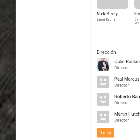
Nick Berry
Fi
Liam Ketman
Dr.
Ma
Dirección
Colin Bucks
Director
Paul Marcus
Director
Roberto Ban
Director
Martin Hutc
Director
1 más