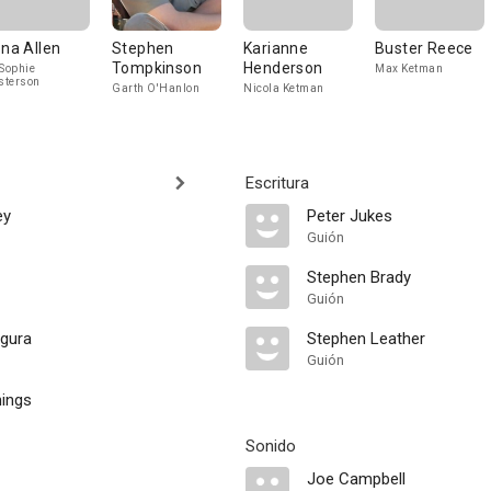
ona Allen
Stephen
Karianne
Buster Reece
Tompkinson
Henderson
 Sophie
Max Ketman
sterson
Garth O'Hanlon
Nicola Ketman
Escritura
ey
Peter Jukes
Guión
Stephen Brady
Guión
gura
Stephen Leather
Guión
hings
Sonido
Joe Campbell