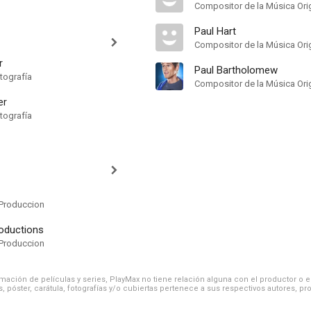
Compositor de la Música Orig
Paul Hart
Compositor de la Música Orig
r
Paul Bartholomew
tografía
Compositor de la Música Orig
er
tografía
Produccion
roductions
Produccion
ación de películas y series, PlayMax no tiene relación alguna con el productor o el d
, póster, carátula, fotografías y/o cubiertas pertenece a sus respectivos autores, pr