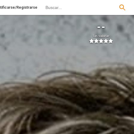
tificarse/Registrarse
--
Sin valorar