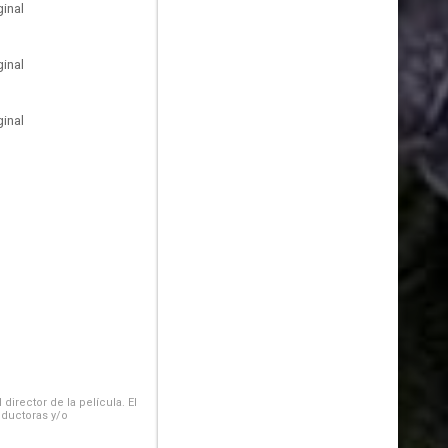
inal
inal
inal
irector de la película. El
oductoras y/o