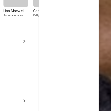
Lisa Maxwell
Carli Norris
Meera Syal
Quill Rober
Pamela Ketman
Kelly
Marta Drusic