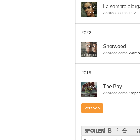
7.5
La sombra alar
Aparece como
David
La fierecilla domada (ShakespeaRe-Told)
2022
--
6.6
Sherwood
Aparece como
Warno
2019
7.5
The Bay
Aparece como
Stephe
Hector
Ver todo
--