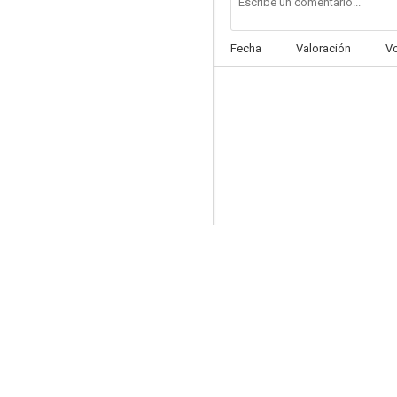
Fecha
Valoración
V
Truckers
--
Wild at Heart
--