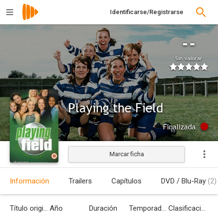
Identificarse/Registrarse
--
Sin valorar
Playing the Field
Finalizada
Marcar ficha
Información
Trailers
Capítulos
DVD / Blu-Ray
(2)
Título original
Año
Duración
Temporadas
Clasificación por edades