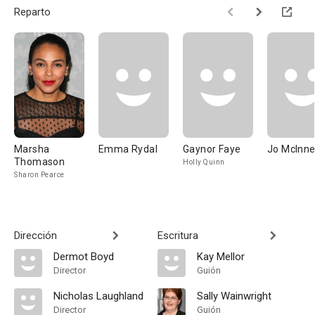
Reparto
Marsha
Emma Rydal
Gaynor Faye
Jo McInn
Thomason
Holly Quinn
Sharon Pearce
Dirección
Escritura
Dermot Boyd
Kay Mellor
Director
Guión
Nicholas Laughland
Sally Wainwright
Director
Guión