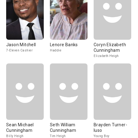
Jason Mitchell
Lenore Banks
Coryn Elizabeth
Cunningham
7-Eleven Cashier
Haddie
Elizabeth Heigh
Sean Michael
Seth William
Brayden Turner-
Cunningham
Cunningham
Iuso
Billy Heigh
Tim Heigh
Young Boy