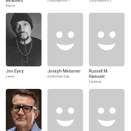
Beaulieu
Congregation 1
Congregation 2
Sheila
Jon Eyez
Joseph Meissner
Russell M.
Haeuser
Levon
Uniformed Cop
Foreman