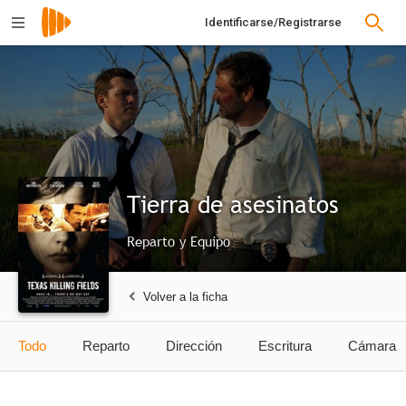
Identificarse/Registrarse
Tierra de asesinatos
Reparto y Equipo
Volver a la ficha
Todo
Reparto
Dirección
Escritura
Cámara