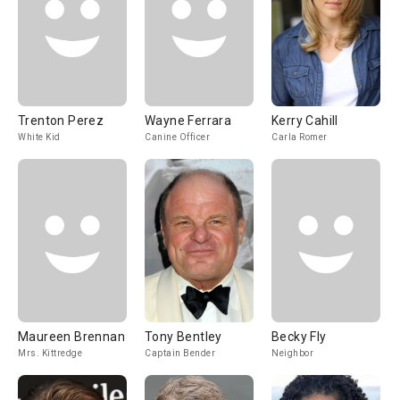
Trenton Perez
Wayne Ferrara
Kerry Cahill
White Kid
Canine Officer
Carla Romer
Maureen Brennan
Tony Bentley
Becky Fly
Mrs. Kittredge
Captain Bender
Neighbor