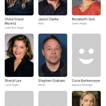
Chloë Grace
Jason Clarke
Annabeth Gish
Moretz
Rule
Gwen Heigh
Little Ann Sliger
Sheryl Lee
Stephen Graham
Corie Berkemeyer
Lucie Sliger
Rhino
Shauna Kittredge