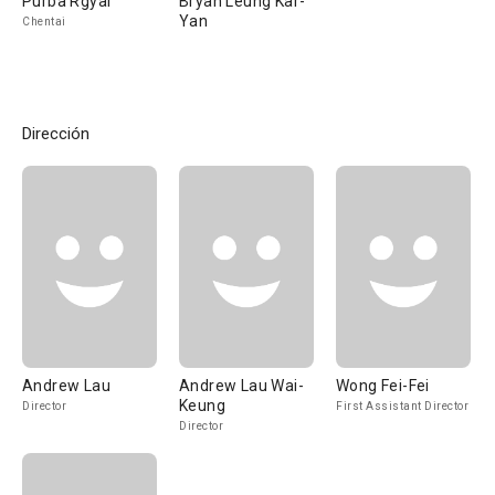
Purba Rgyal
Bryan Leung Kar-
Yan
Chentai
Dirección
Andrew Lau
Andrew Lau Wai-
Wong Fei-Fei
Keung
Director
First Assistant Director
Director