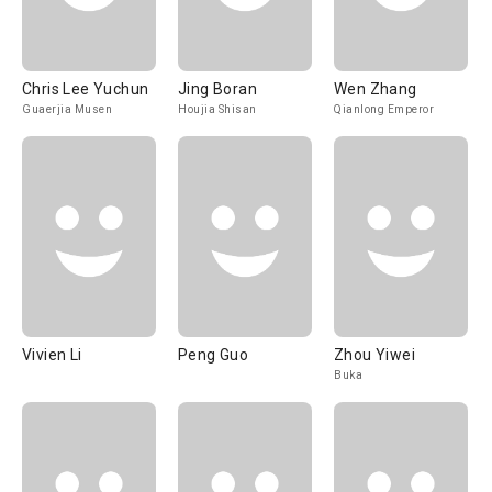
Chris Lee Yuchun
Jing Boran
Wen Zhang
Guaerjia Musen
Houjia Shisan
Qianlong Emperor
Vivien Li
Peng Guo
Zhou Yiwei
Buka