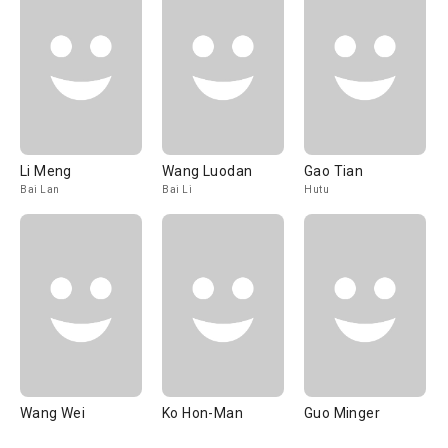
Li Meng
Wang Luodan
Gao Tian
Bai Lan
Bai Li
Hutu
Wang Wei
Ko Hon-Man
Guo Minger