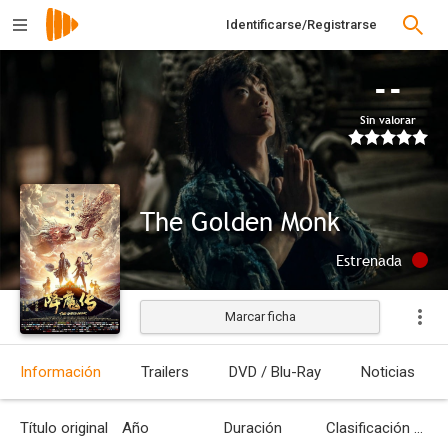
Identificarse/Registrarse
--
Sin valorar
The Golden Monk
Estrenada
Marcar ficha
Información
Trailers
DVD / Blu-Ray
Noticias
Título original
Año
Duración
Clasificación por edades