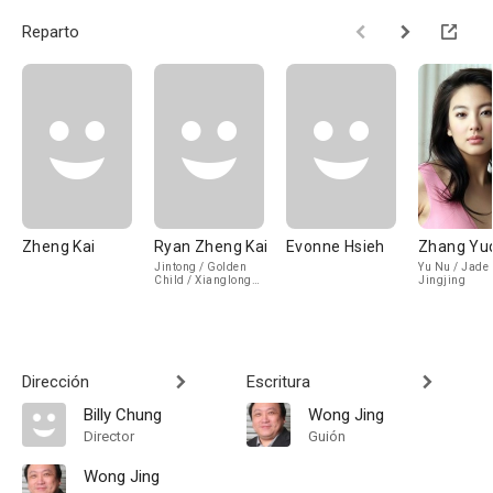
Reparto
Zheng Kai
Ryan Zheng Kai
Evonne Hsieh
Zhang Yu
Jintong / Golden
Yu Nu / Jade 
Child / Xianglong
Jingjing
Luohan / Taming
Dragon Lohan /
Butong
Dirección
Escritura
Billy Chung
Wong Jing
Director
Guión
Wong Jing