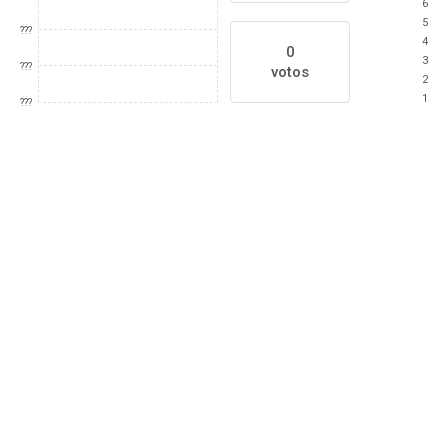
6
5
???
4
0
3
???
votos
2
1
???