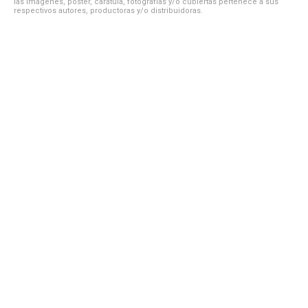
las imágenes, póster, carátula, fotografías y/o cubiertas pertenece a sus
respectivos autores, productoras y/o distribuidoras.