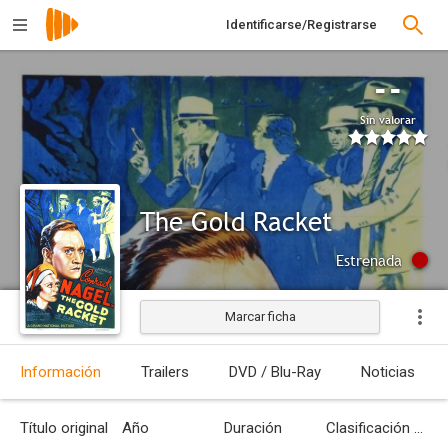
Identificarse/Registrarse
--
Sin valorar
The Gold Racket
Estrenada
Marcar ficha
Información
Trailers
DVD / Blu-Ray
Noticias
Título original
Año
Duración
Clasificación por edades