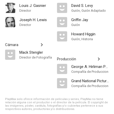
Louis J. Gasnier
David S. Levy
Director
Guión, Guión Adaptado
Joseph H. Lewis
Griffin Jay
Director
Guión
Howard Higgin
Guión, Historia
Cámara
Mack Stengler
Director de Fotografía
Producción
George A. Hirliman Productions
Compañía de Produccion
Grand National Pictures
Compañía de Produccion
PlayMax solo ofrece información de películas y series, PlayMax no tiene
relación alguna con el productor o el director de la película. El copyright de
las imágenes, póster, carátula, fotografías y/o cubiertas pertenece a sus
respectivos autores, productoras y/o distribuidoras.