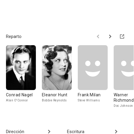
Reparto
Conrad Nagel
Eleanor Hunt
Frank Milan
Warner
Richmond
Alan O'Connor
Bobbie Reynolds
Steve Williams
Doc Johnson
Dirección
Escritura