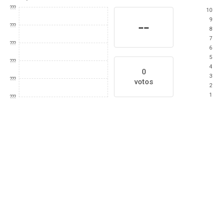
???
10
9
--
???
8
7
???
6
5
???
4
0
3
???
votos
2
1
???