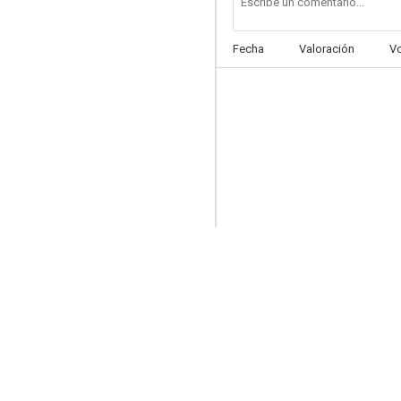
Fecha
Valoración
V
La flota suicida
--
A la caza de maridos
--