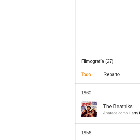
Los asaltantes de Kansas
--
Filmografía (27)
Todo
Reparto
1960
The Gold Racket
--
--
The Beatniks
Aparece como
Harry 
1956