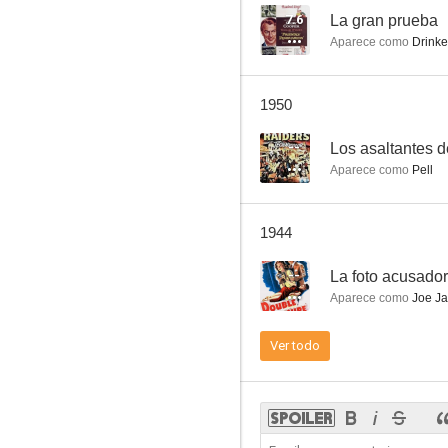
7.6
La gran prueba
Aparece como
Drinke
Colleen
1950
--
--
Los asaltantes 
Aparece como
Pell
1944
--
La foto acusado
Aparece como
Joe Ja
Elmer, the Great
Ver todo
--